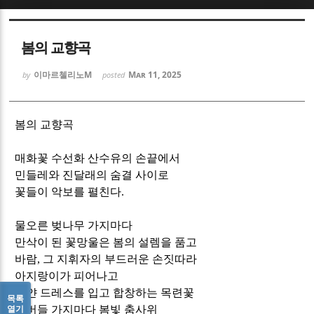
Sketchbook5, 스케치북5
Sketchbook5, 스케치북5
봄의 교향곡
이마르첼리노M
Mar 11, 2025
by
posted
봄의 교향곡
Sketchbook5, 스케치북5
Sketchbook5, 스케치북5
매화꽃 수선화 산수유의 손끝에서
민들레와 진달래의 숨결 사이로
꽃들이 악보를 펼친다
.
물오른 벚나무 가지마다
만삭이 된 꽃망울은 봄의 설렘을 품고
바람
,
그 지휘자의 부드러운 손짓따라
아지랑이가 피어나고
하얀 드레스를 입고 합창하는 목련꽃
목록
열기
실버들 가지마다 봄빛 춤사위