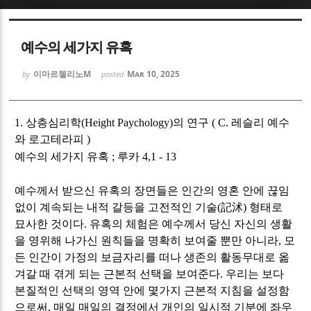
Sketchbook5, 스케치북5
Sketchbook5, 스케치북5
예수의 세가지 유혹
이마르첼리노M
Mar 10, 2025
by
posted
1.
상층심리학
(Height Paychology)
의 연구
( C.
레슬리 예수
Sketchbook5, 스케치북5
Sketchbook5, 스케치북5
와 로고테라피
)
예수의 세가지 유혹
;
루카
4,1 - 13
예수께서 받으신 유혹의 장면들은 인간의 영혼 안에 끊임
없이 계속되는 내적 갈등을 고전적인 기술
(
記沭
)
형태로
묘사한 것이다
.
유혹의 체험은 예수께서 당신 자신의 생활
을 영위해 나가신 원칙들을 명확히 보여줄 뿐만 아니라
,
모
든 인간이 가정의 보금자리를 떠나 생존의 활동무대로 옮
겨갈 때 겪게 되는 근본적 선택을 보여준다
.
우리는 보다
본질적인 선택의 영역 안에 몇가지 근본적 지침을 설정함
으로써
,
매일 매일의 결정에서 개인의 일시적 기분에 좌우