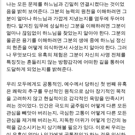
나는 모든 문제를 하느님과 긴밀히 연결시켰다는 것이었
음을 밝히 보여준다
.
그분의 능력의 원천을 이해하려면 그
분이 얼마나 하느님과 가깝게 지냈는지를 염두에 두어야
한다
.
맡겨진 임무에 성실하신 그분을 이해하려면 그분이
얼마나 끊임없이 하느님을 찾았는지 알아야 한다
.
그분의
올곧은 용기를 이해하려면 그분의 생애 중에 하느님 정신
의 현존을 어떻게 의식하면서 사셨는지 알아야 한다
.
그러
나 무엇보다도 유혹의 체험은 그분이 자신의 사명 전체를
특징짓는 흔들리지 않는 방향감각에 어떠한 길을 통하여
도달하게 되었는지를 밝혀준다
.
우리 모두에게도 공통적인
,
예수께서 당하신 첫 번째 유혹
은 쾌락의 추구를 우선적인 원칙으로 삼아 장기적인 목적
을 고려하지 않고 현실적이요 감각적인 욕망을 만족시키
려는 것이었다
.
인간은 극도의 굶주림이 어떻게 다른 모든
관심을 빼앗아 버리는지
,
극심한 고통이 어떻게 다른 모든
관심을 제거해 버리는지
,
지독한 더위가 어떻게 인간의 능
력을 감소시키는지 상기해볼 필요가 있다
.
이로써 우리는
이 유혹이 얼마나 인간에게 공통적인가 하는 것을 인식하