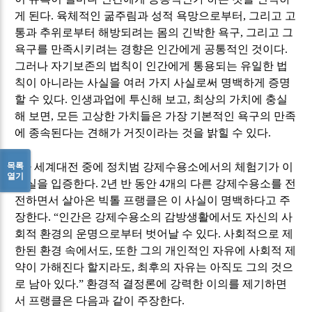
게 된다
.
육체적인 굶주림과 성적 욕망으로부터
,
그리고 고
통과 추위로부터 해방되려는 몸의 긴박한 욕구
,
그리고 그
욕구를 만족시키려는 경향은 인간에게 공통적인 것이다
.
그러나 자기보존의 법칙이 인간에게 통용되는 유일한 법
칙이 아니라는 사실을 여러 가지 사실로써 명백하게 증명
할 수 있다
.
인생과업에 투신해 보고
,
최상의 가치에 충실
해 보면
,
모든 고상한 가치들은 가장 기본적인 욕구의 만족
에 종속된다는 견해가 거짓이라는 것을 밝힐 수 있다
.
목록
2
차 세계대전 중에 정치범 강제수용소에서의 체험기가 이
열기
사실을 입증한다
. 2
년 반 동안
4
개의 다른 강제수용소를 전
전하면서 살아온 빅톨 프랭클은 이 사실이 명백하다고 주
장한다
. “
인간은 강제수용소의 감방생활에서도 자신의 사
회적 환경의 운명으로부터 벗어날 수 있다
.
사회적으로 제
한된 환경 속에서도
,
또한 그의 개인적인 자유에 사회적 제
약이 가해진다 할지라도
,
최후의 자유는 아직도 그의 것으
로 남아 있다
.”
환경적 결정론에 강력한 이의를 제기하면
서 프랭클은 다음과 같이 주장한다
.