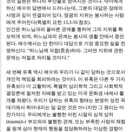
것의 실현은 하나의 부산물로 얻어지는 것이다
.
악마에게
하신 예수의 답변에서 드러나는데
,
그분의 대답은 장래의
사명과 깊이 연결되어 있다
.
영광의 지위는 봉사하는 사람
에게 주어진다
(
특별히 요한
13,3-16
참조
).
인간은 하느님과의 올바른 관계를 통하여 그의 지위를 확
보하게 되며
,
하느님과의 관계는 봉사의 생활 안에서 증언
된다
.
예수께서는 단 한마디 대답으로 가장 중요한 일을 천
명하신다
. “
하느님께 의합
(
意合
)
하라
.
그러면 지위에 관한
문제는 저절로 처리될 것이다
.”
세 번째 유혹 역시 예수와 우리가 다 같이 당하는 것으로서
개인적 책임을 회피하려는 것이다
.
이 유혹은 다른 두 가지
유혹보다 더 교활하며
,
특별히 심리학적 그리고 사회학적
결정론에 철저한 지배를 받고 있는 미국 문화권 내에서 활
개를 쳐왔다
.
우리가 당하는 유혹의 형태는 분명히 성전 꼭
대기에서 뛰어내리는 일 같은 것은 아니지만 그 원리는 마
찬가지다
.
우리에게는 불행한 어린 시절의 심적 상처
(trauma)
나 부모와의 불행한 관계
,
또는 부족한 사랑의 체험
을 핑계 삼아 현재의 행동을 정당화하려는 이상한 경향이