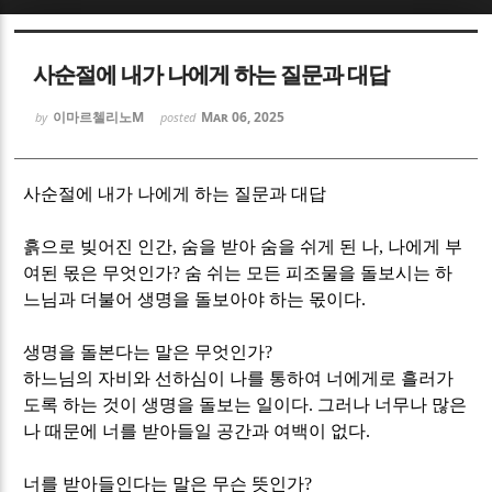
Sketchbook5, 스케치북5
Sketchbook5, 스케치북5
사순절에 내가 나에게 하는 질문과 대답
이마르첼리노M
Mar 06, 2025
by
posted
사순절에 내가 나에게 하는 질문과 대답
Sketchbook5, 스케치북5
Sketchbook5, 스케치북5
흙으로 빚어진 인간
,
숨을 받아 숨을 쉬게 된 나
,
나에게 부
여된 몫은 무엇인가
?
숨 쉬는 모든 피조물을 돌보시는 하
느님과 더불어 생명을 돌보아야 하는 몫이다
.
생명을 돌본다는 말은 무엇인가
?
하느님의 자비와 선하심이 나를 통하여 너에게로 흘러가
도록 하는 것이 생명을 돌보는 일이다
.
그러나 너무나 많은
나 때문에 너를 받아들일 공간과 여백이 없다
.
너를 받아들인다는 말은 무슨 뜻인가
?