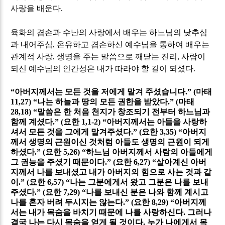
사랑을 배운다
.
육화의 겸손과 수난의 사랑에서 배우는 하느님의 낮추심
과 내어주심
,
온유하고 겸손하신 예수님을 통하여 배우는
관계적 사랑
,
생명을 주는 말씀으로 깨닫는 진리
,
사람이
되신 예수님의 인간성은 내가 따라야 할 길이 되셨다
.
“
아버지께서는 모든 것을 저에게 맡겨 주셨습니다
.” (
마태
11,27) “
나는 하늘과 땅의 모든 권한을 받았다
.” (
마태
28,18) “
말씀은 한 처음 천지가 창조되기 전부터 하느님과
함께 계셨다
.” (
요한
1,1-2) “
아버지께서는 아들을 사랑하
셔서 모든 것을 그에게 맡겨주셨다
.” (
요한
3,35) “
아버지
께서 생명의 근원이신 것처럼 아들도 생명의 근원이 되게
하셨다
.” (
요한
5,26) “
하느님 아버지께서 사람의 아들에게
그 권능을 주셨기 때문이다
.” (
요한
6,27) “
살아계신 아버
지께서 나를 보내셨고 내가 아버지의 힘으로 사는 것과 같
이
.” (
요한
6,57) “
나는 그분에게서 왔고 그분은 나를 보내
주셨다
.” (
요한
7,29) “
나를 보내신 분은 나와 함께 계시고
나를 혼자 버려 두시지는 않는다
.” (
요한
8,29) “
아버지께
서는 내가 목숨을 바치기 때문에 나를 사랑하신다
.
그러나
결국 나는 다시 목숨을 얻게 될 것이다
.
누가 나에게서 목