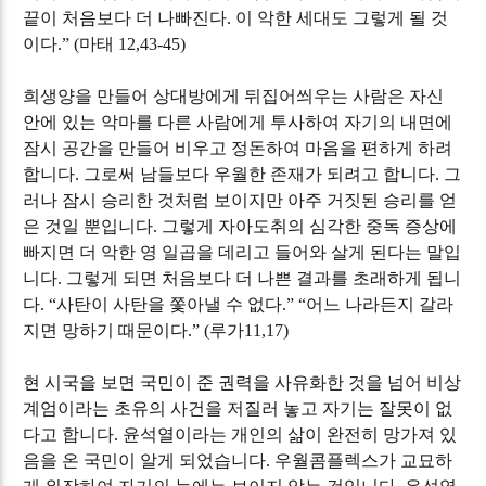
끝이 처음보다 더 나빠진다
.
이 악한 세대도 그렇게 될 것
이다
.” (
마태
12,43-45)
희생양을 만들어 상대방에게 뒤집어씌우는 사람은 자신
안에 있는 악마를 다른 사람에게 투사하여 자기의 내면에
잠시 공간을 만들어 비우고 정돈하여 마음을 편하게 하려
합니다
.
그로써 남들보다 우월한 존재가 되려고 합니다
.
그
러나 잠시 승리한 것처럼 보이지만 아주 거짓된 승리를 얻
은 것일 뿐입니다
.
그렇게 자아도취의 심각한 중독 증상에
빠지면 더 악한 영 일곱을 데리고 들어와 살게 된다는 말입
니다
.
그렇게 되면 처음보다 더 나쁜 결과를 초래하게 됩니
다
. “
사탄이 사탄을 쫓아낼 수 없다
.” “
어느 나라든지 갈라
지면 망하기 때문이다
.” (
루가
11,17)
현 시국을 보면 국민이 준 권력을 사유화한 것을 넘어 비상
계엄이라는 초유의 사건을 저질러 놓고 자기는 잘못이 없
다고 합니다
.
윤석열이라는 개인의 삶이 완전히 망가져 있
음을 온 국민이 알게 되었습니다
.
우월콤플렉스가 교묘하