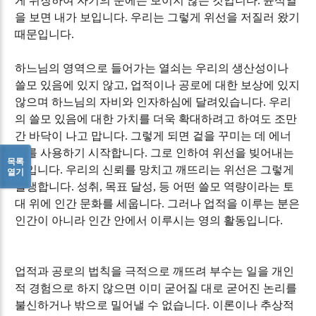
게 위장하여 자기의 눈에는 보이지 않는 것입니다
.
윤석열
을 보면 내가 보입니다
.
우리는 그렇게 위선을 저질러 왔기
때문입니다
.
하느님의 영역으로 들어가는 열쇠는 우리의 생산성이나
쓸모 있음에 있지 않고
,
업적이나 공로에 대한 보상에 있지
않으며 하느님의 자비와 인자하심에 달려있습니다
.
우리
의 쓸모 있음에 대한 가치를 더욱 확대하려고 하여도 조만
간 바닥이 나고 맙니다
.
그렇게 되면 겉을 꾸미는 데 에너
지를 사용하기 시작합니다
.
그로 인하여 위선을 빚어내는
목록
것입니다
.
우리의 신뢰를 망치고 깨뜨리는 위선은 그렇게
열기
발생합니다
.
성취
,
목표 달성
,
등 어떤 쓸모 역량이라는 토
대 위에 인간 문화를 세웁니다
.
그러나 업적을 이루는 분은
인간이 아니라 인간 안에서 이루시는 영의 활동입니다
.
업적과 공로의
법칙을 극적으로 깨뜨려 부수는 일을 개인
적 경험으로 하지 않으면 이미 굳어질 대로 굳어진 논리를
불신하거나 밖으로 밀어낼 수 없습니다
.
이론이나 추상적