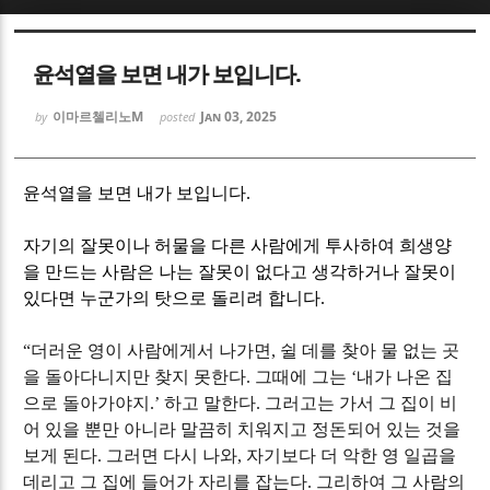
Sketchbook5, 스케치북5
Sketchbook5, 스케치북5
윤석열을 보면 내가 보입니다.
이마르첼리노M
Jan 03, 2025
by
posted
윤석열을 보면 내가 보입니다
.
Sketchbook5, 스케치북5
Sketchbook5, 스케치북5
자기의 잘못이나 허물을 다른 사람에게 투사하여 희생양
을 만드는 사람은 나는 잘못이 없다고 생각하거나 잘못이
있다면 누군가의 탓으로 돌리려 합니다
.
“
더러운 영이 사람에게서 나가면
,
쉴 데를 찾아 물 없는 곳
을 돌아다니지만 찾지 못한다
.
그때에 그는
‘
내가 나온 집
으로 돌아가야지
.’
하고 말한다
.
그러고는 가서 그 집이 비
어 있을 뿐만 아니라 말끔히 치워지고 정돈되어 있는 것을
보게 된다
.
그러면 다시 나와
,
자기보다 더 악한 영 일곱을
데리고 그 집에 들어가 자리를 잡는다
.
그리하여 그 사람의