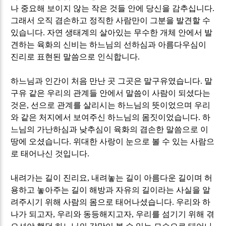
나 중요해 보이지 않는 작은 것들 안에 당신을 감추십니다
.
그래서 오직 겸손하고 정직한 사람만이 그분을 발견할 수
있습니다
.
자연 생태계의 살아있는 무수한 개체 안에서 발
견하는 육화의 신비는 하느님의 선하심과 아름다우심이
진리로 표현된 말씀으로 인식합니다
.
하느님과 인간이 처음 만난 곳 그곳은 말구유였습니다
.
말
구유 같은 우리의 관계들 안에서 말씀이 사람이 되셨다는
것은
,
선으로 관계를 살리시는 하느님의 뜻이었으며 우리
와 같은 처지에서 보여주신 하느님의 몸짓이었습니다
.
하
느님의 가난하심과 낮추심이 육화의 겸손한 말씀으로 이
땅에 오셨습니다
.
위대한 사랑이 눈으로 볼 수 있는 사람으
로 태어나신 것입니다
.
내려가는 길이 진리요
,
내려놓는 길이 아름다운 길이며 허
용하고 놓아주는 길이 해방과 자유의 길이라는 사실을 알
려주시기 위해 사람의 몸으로 태어나셨습니다
.
우리와 하
나가 되고자
,
우리와 동등해지고자
,
우리를 섬기기 위해 겪