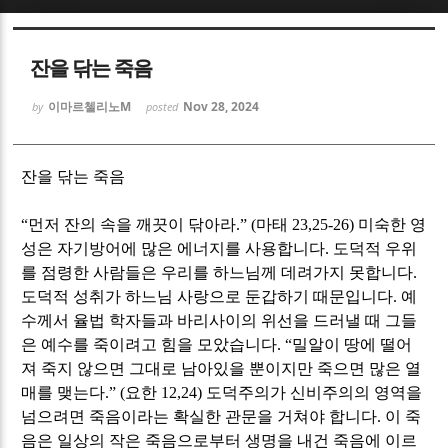
Sketchbook5, 스케치북5
Sketchbook5, 스케치북5
잔을 닦는 죽음
이마르첼리노M
Nov 28, 2024
by
posted
잔을 닦는 죽음
Sketchbook5, 스케치북5
Sketchbook5, 스케치북5
“
먼저 잔의 속을 깨끗이 닦아라
.” (
마태
23,25-26)
미숙한 영
성은 자기방어에 많은 에너지를 사용합니다
.
도덕적 우위
를 점령한 사람들은 우리를 하느님께 데려가지 못합니다
.
도덕적 성취가 하느님 사랑으로 둔갑하기 때문입니다
.
예
수께서 율법 학자들과 바리사이의 위선을 드러낼 때 그들
은 예수를 죽이려고 힘을 모았습니다
. “
밀알이 땅에 떨어
져 죽지 않으면 그대로 남아있을 뿐이지만 죽으면 많은 열
매를 맺는다
.” (
요한
12,24)
도덕주의가 신비주의의 영역을
넘으려면 죽음이라는 확실한 관문을 거쳐야 합니다
.
이 죽
음은 일상의 작은 죽음으로부터 생명을 내건 죽음에 이르