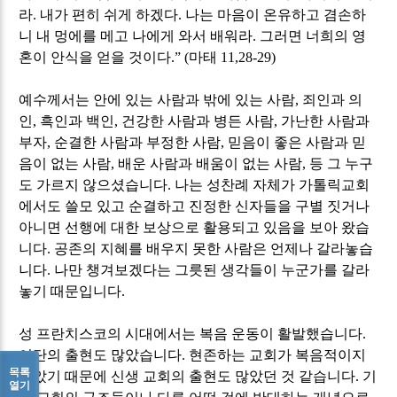
라
.
내가 편히 쉬게 하겠다
.
나는 마음이 온유하고 겸손하
니 내 멍에를 메고 나에게 와서 배워라
.
그러면 너희의 영
혼이 안식을 얻을 것이다
.” (
마태
11,28-29)
예수께서는 안에 있는 사람과 밖에 있는 사람
,
죄인과 의
인
,
흑인과 백인
,
건강한 사람과 병든 사람
,
가난한 사람과
부자
,
순결한 사람과 부정한 사람
,
믿음이 좋은 사람과 믿
음이 없는 사람
,
배운 사람과 배움이 없는 사람
,
등 그 누구
도 가르지 않으셨습니다
.
나는 성찬례 자체가 가톨릭교회
에서도 쓸모 있고 순결하고 진정한 신자들을 구별 짓거나
아니면 선행에 대한 보상으로 활용되고 있음을 보아 왔습
니다
.
공존의 지혜를 배우지 못한 사람은 언제나 갈라놓습
니다
.
나만 챙겨보겠다는 그릇된 생각들이 누군가를 갈라
놓기 때문입니다
.
성 프란치스코의 시대에서는 복음 운동이 활발했습니다
.
이단의 출현도 많았습니다
.
현존하는 교회가 복음적이지
목록
않았기 때문에 신생 교회의 출현도 많았던 것 같습니다
.
기
열기