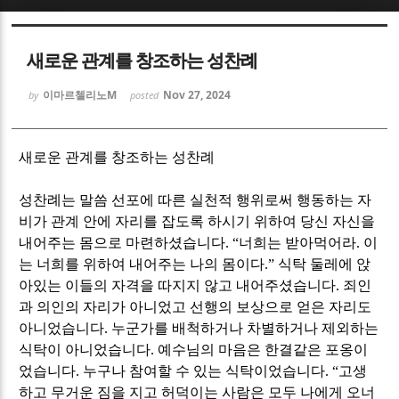
Sketchbook5, 스케치북5
Sketchbook5, 스케치북5
새로운 관계를 창조하는 성찬례
이마르첼리노M
Nov 27, 2024
by
posted
새로운 관계를 창조하는 성찬례
Sketchbook5, 스케치북5
Sketchbook5, 스케치북5
성찬례는 말씀 선포에 따른 실천적 행위로써 행동하는 자
비가 관계 안에 자리를 잡도록 하시기 위하여 당신 자신을
내어주는 몸으로 마련하셨습니다
. “
너희는 받아먹어라
.
이
는 너희를 위하여 내어주는 나의 몸이다
.”
식탁 둘레에 앉
아있는 이들의 자격을 따지지 않고 내어주셨습니다
.
죄인
과 의인의 자리가 아니었고 선행의 보상으로 얻은 자리도
아니었습니다
.
누군가를 배척하거나 차별하거나 제외하는
식탁이 아니었습니다
.
예수님의 마음은 한결같은 포옹이
었습니다
.
누구나 참여할 수 있는 식탁이었습니다
. “
고생
하고 무거운 짐을 지고 허덕이는 사람은 모두 나에게 오너