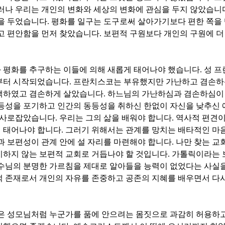
러나 우리는 개인의 변화와 세상의 변화에 관심을 두지 않았습니
심을 두었습니다
.
평화를 일구는 도구로써 살아가기보다 편한 쪽을
고 편안함을 먼저 찾았습니다
.
보편적 구원보다 개인의 구원에 더
 평화를 추구하는 이들에 의해 새롭게 태어나야 했습니다
.
성 프
부터 시작되었습니다
.
프란치스코는 부유했지만 가난하고 겸손
택하였고 겸손하게 살았습니다
.
하느님의 가난하심과 겸손하심이 
등성을 포기하고 인간의 동등성을 취하신 한없이 자신을 낮추신 
을 사로잡았습니다
.
우리는 그의 삶을 배워야 합니다
.
역사적 편견이
 태어나야 합니다
.
그러기 위해서는 관계를 망치는 배타적인 마
 보편성이 관계 안에 설 자리를 마련해야 합니다
.
나만 찾는 교
시하지 않는 보편적 교회로 거듭나야 할 것입니다
.
가톨릭이라는 
예수님의 분명한 가르침을 제대로 알아들을 능력이 없었다는 사실
 존재로서 개인의 자유를 존중하고 공존의 지혜를 배우면서 다
은 성모님처럼 누군가를 품에 안으려는 몸짓으로 과감히 허용하