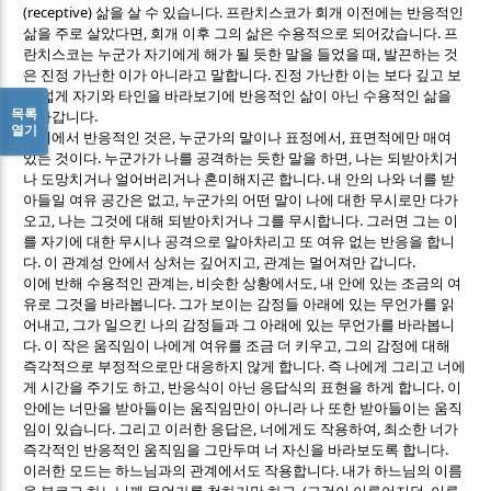
(receptive)
.
삶을 살 수 있습니다
프란치스코가 회개 이전에는 반응적인
,
.
삶을 주로 살았다면
회개 이후 그의 삶은 수용적으로 되어갔습니다
프
,
란치스코는 누군가 자기에게 해가 될 듯한 말을 들었을 때
발끈하는 것
.
은 진정 가난한 이가 아니라고 말합니다
진정 가난한 이는 보다 깊고 보
다 넓게 자기와 타인을 바라보기에 반응적인 삶이 아닌 수용적인 삶을
목록
.
살아갑니다
열기
,
,
관계에서 반응적인 것은
누군가의 말이나 표정에서
표면적에만 매여
.
,
있는 것이다
누군가가 나를 공격하는 듯한 말을 하면
나는 되받아치거
.
나 도망치거나 얼어버리거나 혼미해지곤 합니다
내 안의 나와 너를 받
,
아들일 여유 공간은 없고
누군가의 어떤 말이 나에 대한 무시로만 다가
,
.
오고
나는 그것에 대해 되받아치거나 그를 무시합니다
그러면 그는 이
를 자기에 대한 무시나 공격으로 알아차리고 또 여유 없는 반응을 합니
.
,
.
다
이 관계성 안에서 상처는 깊어지고
관계는 멀어져만 갑니다
,
,
이에 반해 수용적인 관계는
비슷한 상황에서도
내 안에 있는 조금의 여
.
유로 그것을 바라봅니다
그가 보이는 감정들 아래에 있는 무언가를 읽
,
어내고
그가 일으킨 나의 감정들과 그 아래에 있는 무언가를 바라봅니
.
,
다
이 작은 움직임이 나에게 여유를 조금 더 키우고
그의 감정에 대해
.
즉각적으로 부정적으로만 대응하지 않게 합니다
즉 나에게 그리고 너에
,
.
게 시간을 주기도 하고
반응식이 아닌 응답식의 표현을 하게 합니다
이
안에는 너만을 받아들이는 움직임만이 아니라 나 또한 받아들이는 움직
.
,
,
임이 있습니다
그리고 이러한 응답은
너에게도 작용하여
최소한 너가
.
즉각적인 반응적인 움직임을 그만두며 너 자신을 바라보도록 합니다
.
이러한 모드는 하느님과의 관계에서도 작용합니다
내가 하느님의 이름
, (
,