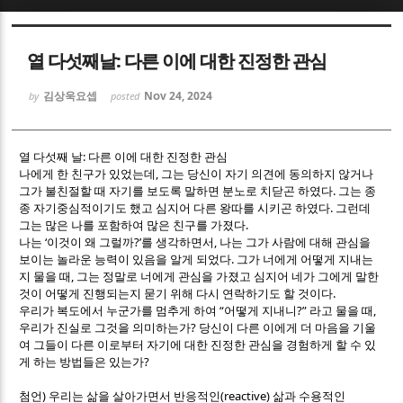
Sketchbook5, 스케치북5
Sketchbook5, 스케치북5
열 다섯째날: 다른 이에 대한 진정한 관심
김상욱요셉
Nov 24, 2024
by
posted
:
열 다섯째 날
다른 이에 대한 진정한 관심
,
나에게 한 친구가 있었는데
그는 당신이 자기 의견에 동의하지 않거나
Sketchbook5, 스케치북5
Sketchbook5, 스케치북5
.
그가 불친절할 때 자기를 보도록 말하면 분노로 치닫곤 하였다
그는 종
.
종 자기중심적이기도 했고 심지어 다른 왕따를 시키곤 하였다
그런데
.
그는 많은 나를 포함하여 많은 친구를 가졌다
‘
?’
,
나는
이것이 왜 그럴까
를 생각하면서
나는 그가 사람에 대해 관심을
.
보이는 놀라운 능력이 있음을 알게 되었다
그가 너에게 어떻게 지내는
,
지 물을 때
그는 정말로 너에게 관심을 가졌고 심지어 네가 그에게 말한
.
것이 어떻게 진행되는지 묻기 위해 다시 연락하기도 할 것이다
“
?”
,
우리가 복도에서 누군가를 멈추게 하여
어떻게 지내니
라고 물을 때
?
우리가 진실로 그것을 의미하는가
당신이 다른 이에게 더 마음을 기울
여 그들이 다른 이로부터 자기에 대한 진정한 관심을 경험하게 할 수 있
?
게 하는 방법들은 있는가
)
(reactive)
첨언
우리는 삶을 살아가면서 반응적인
삶과 수용적인