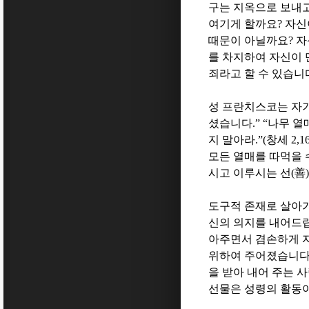
구는 지옥으로 보내
여기게 할까요
?
자신
때문이 아닐까요
?
자
를 차지하여 자신이 
죄라고 할 수 있습니
성 프란치스코는 자기
셨습니다
.” “
나무 열
지 말아라
.”(
창세
2,1
모든 열매를 따먹을
시고 이루시는 선
(
善
)
도구적 존재로 살아가
신의 의지를 내어드
아주면서 겸손하게 
위하여 주어졌습니
을 받아 내어 주는 
선물은 성령의 활동