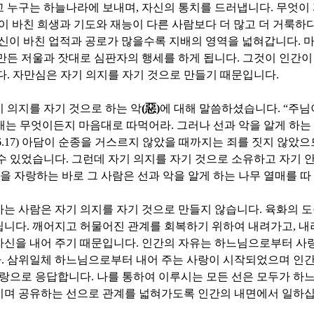
고 누구는 하늘나라에 보내며
,
자신의 통치를 드러냅니다
.
무엇이
이 바친 희생과 기도와 재능이 다른 사람보다 더 많고 더 거룩하
신이 바친 업적과 공로가 많을수록 지배의 영역을 넓혀갑니다
.
마
만든 저울과 잣대로 심판자의 행세를 하게 됩니다
.
그것이 인간이
다
.
자만심은 자기 의지를 자기 것으로 만들기 때문입니다
.
 의지를 자기 것으로 하는 악
(
惡
)
에 대해 말씀하셨습니다
. “
주님
매는 무엇이든지 마음대로 따먹어라
.
그러나 선과 악을 알게 하는
6.17)
아담이 순종을 거스르지 않았을 때까지는 죄를 짓지 않았
 수 있었습니다
.
그런데 자기 의지를 자기 것으로 소유하고 자기 
을 자랑하는 바로 그 사람은 선과 악을 알게 하는 나무 열매를 
는 사람은 자기 의지를 자기 것으로 만들지 않습니다
.
육화의 도
립니다
.
깨어지고 허물어진 관계를 회복하기 위하여 내려가고
,
내
자신을 내어 주기 때문입니다
.
인간의 자유는 하느님으로부터 사
다
.
삼위일체 하느님으로부터 내어 주는 사랑이 시작되었으며 인간
사랑으로 응답합니다
.
나를 통하여 이루시는 모든 선은 모두가 하
이며 공유하는 선으로 관계를 넓혀가도록 인간의 내면에서 일하