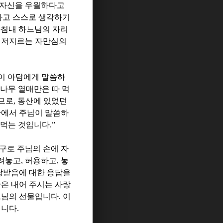
 자신을 우월하다고
다고 스스로 생각하기
침내 하느님의 자리
 저지르는 자만심의
이 아담에게 말씀하
 나무 열매만은 따 먹
으므로
,
동산에 있었던
안에서 주님이 말씀하
따 먹는 것입니다
.”
구로 주님의 손에 자
려놓고
,
허용하고
,
놓
랑받음에 대한 응답을
은 내어 주시는 사랑
느님의 선물입니다
.
이
십니다
.