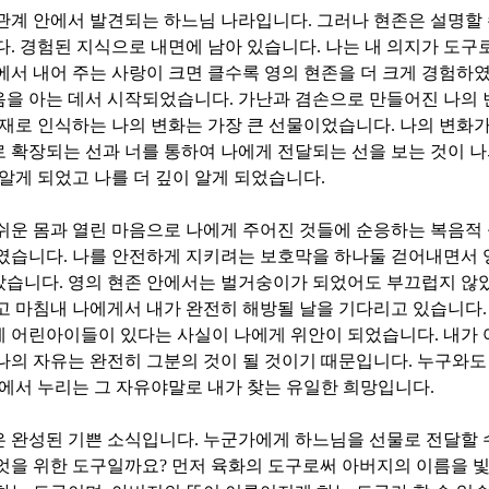
 관계 안에서 발견되는 하느님 나라입니다
.
그러나 현존은 설명할
다
.
경험된 지식으로 내면에 남아 있습니다
.
나는 내 의지가 도구
에서 내어 주는 사랑이 크면 클수록 영의 현존을 더 크게 경험하
음을 아는 데서 시작되었습니다
.
가난과 겸손으로 만들어진 나의 
재로 인식하는 나의 변화는 가장 큰 선물이었습니다
.
나의 변화가
 확장되는 선과 너를 통하여 나에게 전달되는 선을 보는 것이 
 알게 되었고 나를 더 깊이 알게 되었습니다
.
쉬운 몸과 열린 마음으로 나에게 주어진 것들에 순응하는 복음적
하였습니다
.
나를 안전하게 지키려는 보호막을 하나둘 걷어내면서 
았습니다
.
영의 현존 안에서는 벌거숭이가 되었어도 부끄럽지 않
고 마침내 나에게서 내가 완전히 해방될 날을 기다리고 있습니다
에 어린아이들이 있다는 사실이 나에게 위안이 되었습니다
.
내가
나의 자유는 완전히 그분의 것이 될 것이기 때문입니다
.
누구와도
에서 누리는 그 자유야말로 내가 찾는 유일한 희망입니다
.
은 완성된 기쁜 소식입니다
.
누군가에게 하느님을 선물로 전달할 
엇을 위한 도구일까요
?
먼저 육화의 도구로써 아버지의 이름을 