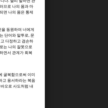
습니다
.
달리 말하면 관
러므로 나의 몸과 마
되면 나의 몸은 통제
것을 동원하여 너에게
는 단어와 말투로
,
문
려고 다정하고 겸손하
로는 나의 잘못으로
서하면서 관계가 회복
씀에 굴복함으로써 이미
하고 용서하라는 복음
 바오로 사도처럼 내