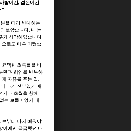
 사람이건
,
젊은이건
다
."
 분을 따라 반대하는
 바라보았습니다
.
내 눈
배우기 시작하였습니다
.
만으로도 매우 기뻤습
 윤택한 초록들을 바
 분만과 회임을 반복하
게 자유를 주는 일
,
일이 나의 전부였기 때
언제나 초월을 향해
 없는 보물이었기 때
실로부터 다시 배워야
방어에만 급급했던 내