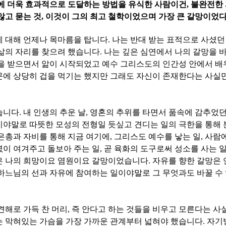
에 더욱 효과적으로 도달하는 방법을 유식한 사람이건
,
불완전한
않고 묻는 것
,
이것이 그의 최고 철학이었으며 가장 큰 갈망이었
에 대해 언제나 목마름을 탑니다
.
나는 반대 받는 표적으로 사셨던
삶의 자리를 찾으려 했습니다
.
나는 깊은 심연에서 나의 갈망을
벌을 받으면서 앎이 시작되었고 예수 그리스도의 인간성 안에서 
문에 상당히 겁을 먹기는 했지만 그래도 자신이 존재한다는 사실
습니다
.
내 인생의 추운 날
,
영혼의 추위를 타면서 품속에 감추었던
야말로 따뜻한 모성의 전형일 듯싶고 견디는 일의 극한을 통해
은총과 자비를 통해 지금 여기에, 그리스도 예수를 낳는 일
,
사람에
이 여겨주고 돌보아 주는 일
,
곧 육화의 도구로써 성소를 사는 
 나의 희망이요 염원이요 갈망이었습니다
.
자유를 향한 갈망은 
하느님의 선과 자유에 참여하는 일이야말로 그 무엇과도 바꿀 수
견해로 가득 찬 머리
,
즉 안다고 하는 것들을 비우고 모른다는 사
는 막혀있는 가슴을 가장 가까운 관계부터 넓혀야 했습니다
.
자기