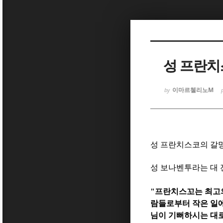
Sketchbook
Sketchbook
성 프란치
이마르첼리노M
by
Sketchbook
Sketchbook
성 프란치스코의 갈망
성 보나벤투라는 대
"프란치스꼬는 최고
람들로부터 작은 일
님이 기뻐하시는 대