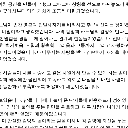
위한 공간을 만들어야 했고 그때그때 상황을 선으로 바꿔놓으려
는 곳에서부터 영의 거처가 조금씩 마련되었습니다
.
하느님이 인간 영혼과 친밀해지기를 바라시고 추구하신다는 것이
 비밀이라고 생각했습니다
.
나의 갈망과 하느님의 갈망이 만나는
은 친밀함을 경험 뒤에 일어나는 관계의 현실들이었습니다
.
신비로
한 벌거벗음
,
모험과 황홀함
,
그리움과 고통까지
,
그리고 사랑하
는 사실이었습니다
.
내어주시는 사랑을 받아
겸손하게 자신을 내
은 없었습니다
.
 사람들이 나를 사랑하고 깊은 차원에서 만날 수 있게 하는 일
각과 해석에만 몰입되어 고독하고 외로운 나날을 보내던 사람이
를 동반하고 부축하도록 허용하기 때문이었습니다
.
 보였습니다
.
남들이 나에게 붙여 준 딱지들에 반응하느라 정신없이
과 양심에 불안을 주는 판단을 뒤로하고
,
다른 사람이 나에게 영
음이 활짝 열렸기 때문이었습니다
.
이며 간절한 갈망의 꽃이라는 믿음 아래
내적 갈망에 자신을 두는
신의 방향을 정하고 자신을 이끌도록 하는 것
,
이것이 예수 그리