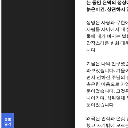
는 동안 완덕의 정상
늙은이건
,
상관하지 
생명은 사랑과 무한
사람들 사이에서 내 
물에 내가 빠지는 
갑작스러운 변화 때
니다
.
겨울은 나의 친구였
라보았습니다
.
겨울이
면서 선하신 주님의 
측은한 마음으로 가엾
문이었습니다
.
그것은
나아가며
,
삼위일체 
문이었습니다
.
왜곡된 인식과 온갖 
목록
열기
했고 자기밖에 모르