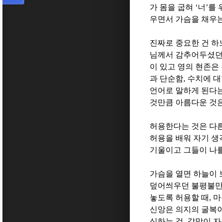
가 몸을 굽혀
‘
너
’
를 
우면서 가슴을 채우
진짜로 중요한 건 
님께서 감추어두셨던
이 있고 영의 현존
과 단순함
,
수치에 대
언어로 말하게 된다
것만큼 아름다운 것
허용한다는 것은 다른
허용을 배워 자기 생
기울이고 그들이 나
가슴을 열면 하늘이
덮어씌우던 불평불만
놓도록 허용할 때
,
마
신앙은 의지의 굴복
식하는 것
,
갈망이 자