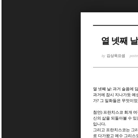
Sketchbook
Sketchbook
열 넷째 
김상욱요셉
by
post
Sketchbook
Sketchbook
:
열 넷째 날
과거 슬픔에 
과거에 잠시 지나가듯 예
?
가
그 일화들은 무엇이
)
첨언
프란치스코 회개 여
신의 삶을 되돌아볼 수 
.
입니다
그리고 프란치스코는 그
로 다가왔고 예수 그리스