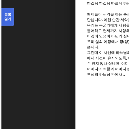
한걸음 한걸음 따르게 하
목록
형제들이 서약을 하는 순
열기
.
만납니다
이런 순간 서약
우리는 누군가에게 사랑
들어하고 언제까지 사랑해
이것이 인생이 아닌가 싶
(
우리 삶의 여정에서 정
양
.
습니다
그런데 이 사선에 하느님
,
에서 사선이 유지되도록
.
수 있지 않나 싶네요
이미
어머니의 역할과 어머니 
...
부성의 하느님 안에서