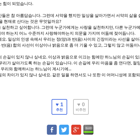
.
는 힘이 되었습니다
.
간들은 참 아름답습니다
그런데 서약을 했지만 일상을 살아가면서 서약의 삶을 
?
을 현재로 산다는 것은 무엇일까요
.
,
을 실천하고 싶어합니다
그런데 누군가에게는 사랑을 실천하지만
다른 누군가에
.
야 하는지 어느 수준까지 사랑해야하는지 의문을 가지며 어둠에 젖어듭니다
.
(
)
(
)
네요
일상의 인생 속에서 우리는 정
양
과 반
음
사이의 긴장이라는 사선을 살
)
(
)
,
반
음
합의 사선이 이상이나 밝음으로 좀 더 기울 수 있고
그렇지 않고 어둠이나
.
의 손길이 있지 않나 싶네요
이상과 밝음으로 이끄는 힘에만 하느님의 손길이 있
.
,
우리가 살아가도록 하는 손길이 있습니다
이 손길에 우리 마음을 좀 연다면
절망
...
 우리와 함께하시는 하느님이 계시기에
.
됨의 차이가 있지 않나 싶네요
같은 일을 하면서도 나 또한 이 어머니성에 포함
♥ 1
♥ 0
추천
비추천