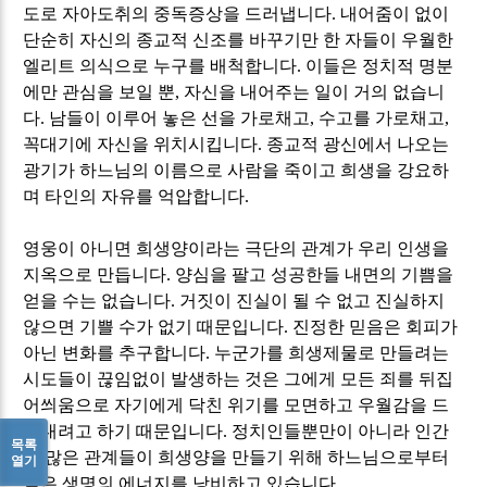
도로 자아도취의 중독증상을 드러냅니다
.
내어줌이 없이
단순히 자신의 종교적 신조를 바꾸기만 한 자들이 우월한
엘리트 의식으로 누구를 배척합니다
.
이들은 정치적 명분
에만 관심을 보일 뿐
,
자신을 내어주는 일이 거의 없습니
다
.
남들이 이루어 놓은 선을 가로채고
,
수고를 가로채고
,
꼭대기에 자신을 위치시킵니다
.
종교적 광신에서 나오는
광기가 하느님의 이름으로 사람을 죽이고 희생을 강요하
며 타인의 자유를 억압합니다
.
영웅이 아니면 희생양이라는 극단의 관계가 우리 인생을
지옥으로 만듭니다
.
양심을 팔고 성공한들 내면의 기쁨을
얻을 수는 없습니다
.
거짓이 진실이 될 수 없고 진실하지
않으면 기쁠 수가 없기 때문입니다
.
진정한 믿음은 회피가
아닌 변화를 추구합니다
.
누군가를 희생제물로 만들려는
시도들이 끊임없이 발생하는 것은 그에게 모든 죄를 뒤집
어씌움으로 자기에게 닥친 위기를 모면하고 우월감을 드
러내려고 하기 때문입니다
.
정치인들뿐만이 아니라 인간
목록
의 많은 관계들이 희생양을 만들기 위해 하느님으로부터
열기
받은 생명의 에너지를 낭비하고 있습니다
.