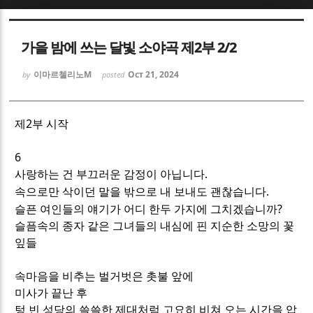
Sketchbook5, 스케치북5
Sketchbook5, 스케치북5
가을 밤에 쓰는 달빛 소야곡 제2부 2/2
이마르첼리노M
Oct 21, 2024
by
posted
제2부 시작
Sketchbook5, 스케치북5
Sketchbook5, 스케치북5
6
.
사랑하는 건 부끄러운 감정이 아닙니다
.
속으로만 삭이던 말을 밖으로 내 보내도 괜찮습니다
?
슬픈 여인들의 얘기가 어디 한두 가지에 그치겠습니까
슬픔속의 종자 같은 그녀들의 내심에 핀 지순한 소망의 꽃
잎들
속마음을 비추는 벌거벗은 촛불 앞에
미사가 끝난 후
텅 빈 성당의 쓸쓸한 제대처럼 고요히 비쳐 오는 시간을 압