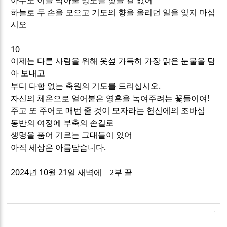
아무도 이를 막아줄 방도를 찾을 길 없어
하늘로 두 손을 모으고 기도의 향을 올리던 일을 잊지 마십
시오
10
이제는 다른 사람을 위해 옷섶 가득히 가장 맑은 눈물을 담
아 보내고
.
부디 다함 없는 축원의 기도를 드리십시오
!
자신의 체온으로 얼어붙은 영혼을 녹여주려는 꽃들이여
주고 또 주어도 매번 줄 것이 모자라는 헌신에의 조바심
동반의 여정에 부축의 손길로
생명을 품어 기르는 그대들이 있어
.
아직 세상은 아름답습니다
2024
10
21
년
월
일 새벽에 2부 끝