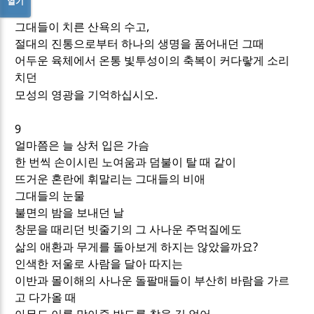
열기
,
그대들이 치른 산욕의 수고
절대의 진통으로부터 하나의 생명을 품어내던 그때
어두운 육체에서 온통 빛투성이의 축복이 커다랗게 소리
치던
.
모성의 영광을 기억하십시오
9
얼마쯤은 늘 상처 입은 가슴
한 번씩 손이시린 노여움과 덤불이 탈 때 같이
뜨거운 혼란에 휘말리는 그대들의 비애
그대들의 눈물
불면의 밤을 보내던 날
창문을 때리던 빗줄기의 그 사나운 주먹질에도
?
삶의 애환과 무게를 돌아보게 하지는 않았을까요
인색한 저울로 사람을 달아 따지는
이반과 몰이해의 사나운 돌팔매들이 부산히 바람을 가르
고 다가올 때