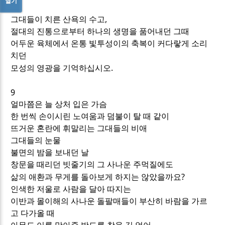
열기
,
그대들이 치른 산욕의 수고
절대의 진통으로부터 하나의 생명을 품어내던 그때
어두운 육체에서 온통 빛투성이의 축복이 커다랗게 소리
치던
.
모성의 영광을 기억하십시오
9
얼마쯤은 늘 상처 입은 가슴
한 번씩 손이시린 노여움과 덤불이 탈 때 같이
뜨거운 혼란에 휘말리는 그대들의 비애
그대들의 눈물
불면의 밤을 보내던 날
창문을 때리던 빗줄기의 그 사나운 주먹질에도
?
삶의 애환과 무게를 돌아보게 하지는 않았을까요
인색한 저울로 사람을 달아 따지는
이반과 몰이해의 사나운 돌팔매들이 부산히 바람을 가르
고 다가올 때