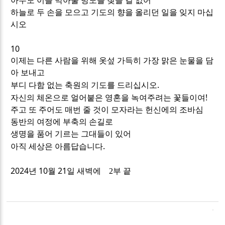
아무도 이를 막아줄 방도를 찾을 길 없어
하늘로 두 손을 모으고 기도의 향을 올리던 일을 잊지 마십
시오
10
이제는 다른 사람을 위해 옷섶 가득히 가장 맑은 눈물을 담
아 보내고
.
부디 다함 없는 축원의 기도를 드리십시오
!
자신의 체온으로 얼어붙은 영혼을 녹여주려는 꽃들이여
주고 또 주어도 매번 줄 것이 모자라는 헌신에의 조바심
동반의 여정에 부축의 손길로
생명을 품어 기르는 그대들이 있어
.
아직 세상은 아름답습니다
2024
10
21
년
월
일 새벽에 2부 끝