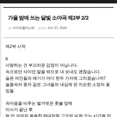
Sketchbook5, 스케치북5
Sketchbook5, 스케치북5
가을 밤에 쓰는 달빛 소야곡 제2부 2/2
이마르첼리노M
Oct 21, 2024
by
posted
제2부 시작
Sketchbook5, 스케치북5
Sketchbook5, 스케치북5
6
.
사랑하는 건 부끄러운 감정이 아닙니다
.
속으로만 삭이던 말을 밖으로 내 보내도 괜찮습니다
?
슬픈 여인들의 얘기가 어디 한두 가지에 그치겠습니까
슬픔속의 종자 같은 그녀들의 내심에 핀 지순한 소망의 꽃
잎들
속마음을 비추는 벌거벗은 촛불 앞에
미사가 끝난 후
텅 빈 성당의 쓸쓸한 제대처럼 고요히 비쳐 오는 시간을 압