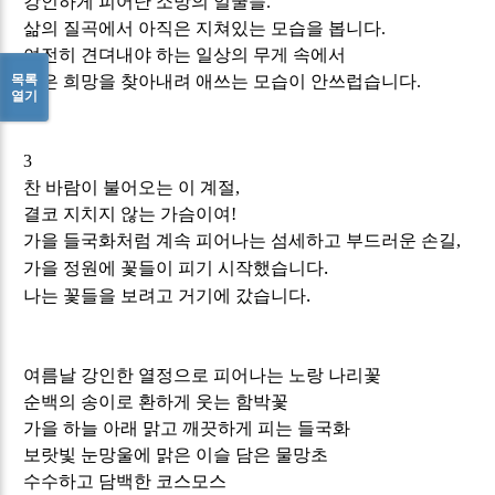
강인하게
피어난
소망의 얼굴들
.
삶의 질곡에서 아직은 지쳐있는 모습을 봅니다
.
여전히
견뎌내야
하는
일상의
무게
속에서
목록
작은
희망을
찾아내려
애쓰는 모습이 안쓰럽습니다
.
열기
3
찬
바람이
불어오는
이
계절
,
결코
지치지
않는
가슴이여
!
가을 들국화처럼
계속
피어나는 섬세하고 부드러운 손길
,
.
가을 정원에 꽃들이 피기 시작했습니다
.
나는 꽃들을 보려고 거기에 갔습니다
여름날 강인한 열정으로 피어나는 노랑 나리꽃
순백의 송이로 환하게 웃는 함박꽃
가을 하늘 아래 맑고 깨끗하게 피는 들국화
보랏빛 눈망울에 맑은 이슬 담은 물망초
수수하고 담백한 코스모스