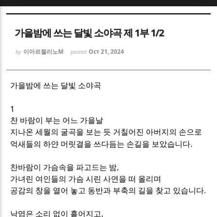
Sketchbook5, 스케치북5
Sketchbook5, 스케치북5
가을밤에 쓰는 달빛 소야곡 제 1부 1/2
이마르첼리노M
Oct 21, 2024
by
posted
가을밤에 쓰는 달빛 소야곡
Sketchbook5, 스케치북5
Sketchbook5, 스케치북5
1
찬 바람이 부는 어느 가을날
지나온 세월의 굴곡을 보는 듯 거칠어진 아버지의 손으로
.
억새들의 하얀 머릿결을 쓰다듬는 손길을 보았습니다
찬바람이
가슴속을 파고드는 밤
,
가녀린
여인들의
가슴
시린
사연을 떠 올리며
공감의 창을 열어 놓고 동반과 부축의 길을
찾고
있습니다
.
낙엽은
소리
없이
흩어지고
,