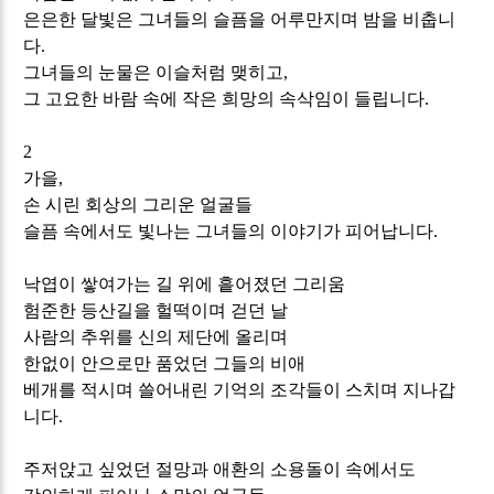
은은한
달빛은
그녀들의
슬픔을
어루만지며
밤을
비춥니
다
.
그녀들의
눈물은
이슬처럼
맺히고
,
그
고요한
바람
속에
작은
희망의
속삭임이 들립니다
.
2
가을
,
손 시린 회상의 그리운
얼굴들
슬픔
속에서도
빛나는
그녀들의
이야기가
피어납니다
.
낙엽이
쌓여가는
길
위에 흩어졌던 그리움
험준한 등산길을 헐떡이며 걷던 날
사람의 추위를 신의 제단에 올리며
한없이 안으로만 품었던 그들의 비애
베개를 적시며 쓸어내린 기억의
조각들이
스치며
지나갑
니다
.
주저앉고 싶었던 절망과 애환의 소용돌이 속에서도