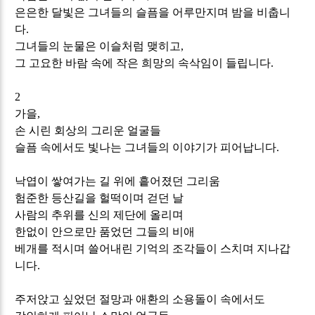
은은한
달빛은
그녀들의
슬픔을
어루만지며
밤을
비춥니
다
.
그녀들의
눈물은
이슬처럼
맺히고
,
그
고요한
바람
속에
작은
희망의
속삭임이 들립니다
.
2
가을
,
손 시린 회상의 그리운
얼굴들
슬픔
속에서도
빛나는
그녀들의
이야기가
피어납니다
.
낙엽이
쌓여가는
길
위에 흩어졌던 그리움
험준한 등산길을 헐떡이며 걷던 날
사람의 추위를 신의 제단에 올리며
한없이 안으로만 품었던 그들의 비애
베개를 적시며 쓸어내린 기억의
조각들이
스치며
지나갑
니다
.
주저앉고 싶었던 절망과 애환의 소용돌이 속에서도