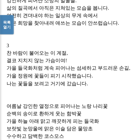
강인하게
피어난
소망의 얼굴들
.
삶의 질곡에서 아직은 지쳐있는 모습을 봅니다
.
여전히
견뎌내야
하는
일상의
무게
속에서
목록
작은
희망을
찾아내려
애쓰는 모습이 안쓰럽습니다
.
열기
3
찬
바람이
불어오는
이
계절
,
결코
지치지
않는
가슴이여
!
가을 들국화처럼
계속
피어나는 섬세하고 부드러운 손길
,
.
가을 정원에 꽃들이 피기 시작했습니다
.
나는 꽃들을 보려고 거기에 갔습니다
여름날 강인한 열정으로 피어나는 노랑 나리꽃
순백의 송이로 환하게 웃는 함박꽃
가을 하늘 아래 맑고 깨끗하게 피는 들국화
보랏빛 눈망울에 맑은 이슬 담은 물망초
수수하고 담백한 코스모스