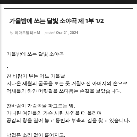
Sketchbook5, 스케치북5
Sketchbook5, 스케치북5
가을밤에 쓰는 달빛 소야곡 제 1부 1/2
이마르첼리노M
Oct 21, 2024
by
posted
가을밤에 쓰는 달빛 소야곡
Sketchbook5, 스케치북5
Sketchbook5, 스케치북5
1
찬 바람이 부는 어느 가을날
지나온 세월의 굴곡을 보는 듯 거칠어진 아버지의 손으로
.
억새들의 하얀 머릿결을 쓰다듬는 손길을 보았습니다
찬바람이
가슴속을 파고드는 밤
,
가녀린
여인들의
가슴
시린
사연을 떠 올리며
공감의 창을 열어 놓고 동반과 부축의 길을
찾고
있습니다
.
낙엽은
소리
없이
흩어지고
,