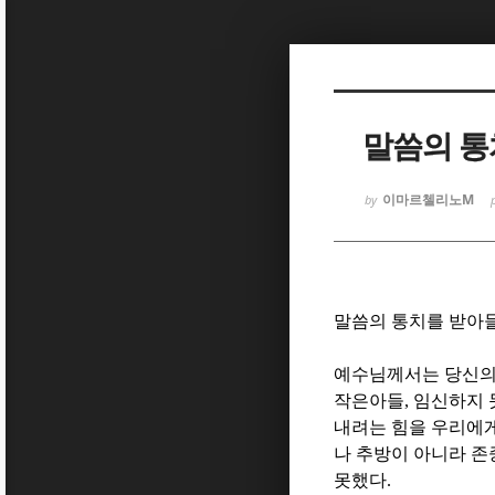
Sketchbook
Sketchbook
말씀의 
이마르첼리노M
by
Sketchbook
Sketchbook
말씀의 통치를 받아
예수님께서는 당신의
작은아들
,
임신하지 
내려는 힘을 우리에
나 추방이 아니라 
못했다
.