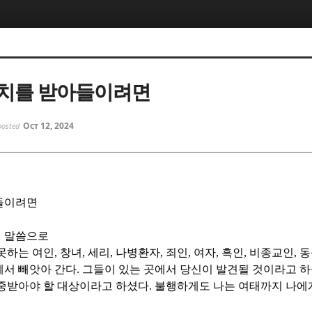
5, 스케치북5
5, 스케치북5
통치를 받아들이려면
Oct 12, 2024
posted
5, 스케치북5
5, 스케치북5
들이려면
 말씀으로
못하는 여인
,
창녀
,
세리
,
나병환자
,
죄인
,
여자
,
흑인
,
비종교인
,
동
게서 빼앗아 간다
.
그들이 있는 곳에서 당신이 발견될 것이라고 
존중받아야 할 대상이라고 하셨다
.
불행하게도 나는 여태까지 나에