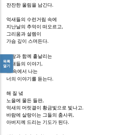
잔잔한 울림을 남긴다
.
억새들의 수런거림 속에
지난날의 추억이 떠오르고
,
그리움과 설렘이
가슴 깊이 스며든다
.
바람과 함께 흩날리는
목록
억새들의 이야기
,
열기
그 속에서 나는
너의 이야기를 듣는다
.
해 질 녘
노을에 물든 들판
,
억새의 머릿결이 황금빛으로 빛나고
.
바람에 살랑이는 그들의 춤사위
,
아버지께 드리는 기도가 된다
.