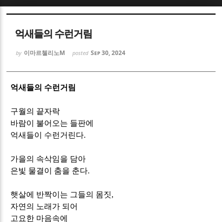
Sketchbook5, 스케치북5
Sketchbook5, 스케치북5
억새들의 수런거림
이마르첼리노M
Sep 30, 2024
by
posted
억새들의 수런거림
Sketchbook5, 스케치북5
Sketchbook5, 스케치북5
구월의 끝자락
바람이 불어오는 들판에
억새들이 수런거린다
.
가을의 속삭임을 담아
은빛 물결이 춤을 춘다
.
햇살에 반짝이는 그들의 몸짓
,
자연의 노래가 되어
고요한 마음속에