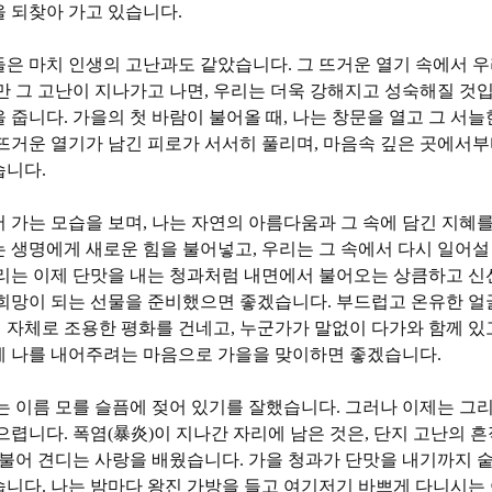
을 되찾아 가고 있습니다
.
들은 마치 인생의 고난과도 같았습니다
.
그 뜨거운 열기 속에서 우
만 그 고난이 지나가고 나면
,
우리는 더욱 강해지고 성숙해질 것
을 줍니다
.
가을의 첫 바람이 불어올 때
,
나는 창문을 열고 그 서늘
뜨거운 열기가 남긴 피로가 서서히 풀리며
,
마음속 깊은 곳에서부
습니다
.
 가는 모습을 보며
,
나는 자연의 아름다움과 그 속에 담긴 지혜
는 생명에게 새로운 힘을 불어넣고
,
우리는 그 속에서 다시 일어설
리는 이제 단맛을 내는 청과처럼 내면에서 불어오는 상큼하고 신
 희망이 되는 선물을 준비했으면 좋겠습니다
.
부드럽고 온유한 얼
 자체로 조용한 평화를 건네고
,
누군가가 말없이 다가와 함께 있
게 나를 내어주려는 마음으로 가을을 맞이하면 좋겠습니다
.
는 이름 모를 슬픔에 젖어 있기를 잘했습니다
.
그러나 이제는 그리
품으렵니다
.
폭염
(
暴炎
)
이 지나간 자리에 남은 것은
,
단지 고난의 
더불어 견디는 사랑을 배웠습니다
.
가을 청과가 단맛을 내기까지 
습니다
.
나는 밤마다 왕진 가방을 들고 여기저기 바쁘게 다니시는