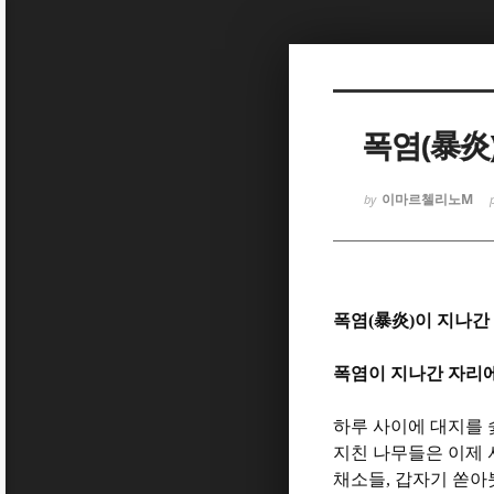
Sketchbook
Sketchbook
폭염(暴炎
이마르첼리노M
by
Sketchbook
Sketchbook
폭염
(
暴炎
)
이 지나간
폭염이 지나간 자리
하루 사이에 대지를
지친 나무들은 이제
채소들
,
갑자기 쏟아