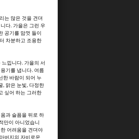
리는 많은 것을 견뎌
입니다
.
가을은 그런 우
한 공기를 맘껏 들이
터 차분하고 조용한
를 느낍니다
.
가을의 서
 용기를 냅니다
.
여름
선한 바람이 되어 누
굴
,
맑은 눈빛
,
다정한
고 싶어 하는 그러한
움과 슬픔을 뒤로 하
흔적만이 아니었습니
숱한 어려움을 견뎌야
 아버지의 자비로운