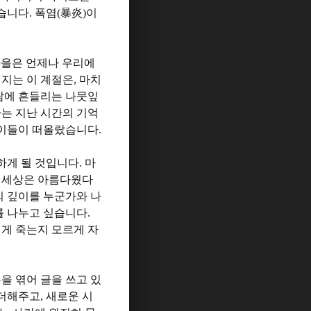
았습니다
.
폭염
(
暴炎
)
이
을은 언제나 우리에
지는 이 계절은
,
마치
람에 흔들리는 나뭇잎
는 지난 시간의 기억
 이들이 떠올랐습니다
.
하게 될 것입니다
.
마
도 세상은 아름다웠다
의 깊이를 누군가와 나
를 나누고 싶습니다
.
게 죽는지 모르게 자
을 엮어 글을 쓰고 있
 더해주고
,
새로운 시