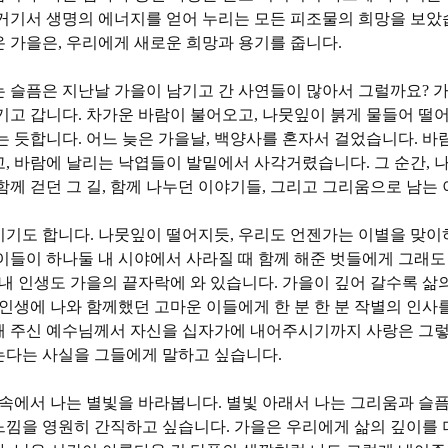
거기서 생명의 에너지를 얻어 누리는 모든 피조물의 희망을 보
온 가을은
,
우리에게 새로운 희망과 용기를 줍니다
.
 슬픔은 지난날 가을이 남기고 간 사연들이 많아서 그럴까요
?
가
기고 갑니다
.
차가운 바람이 불어오고
,
나뭇잎이 붉게 물들어 떨어
는 듯합니다
.
어느 늦은 가을날
,
백양사를 혼자서 걸었습니다
.
바
고
,
바람에 날리는 낙엽들이 발밑에서 사각거렸습니다
.
그 순간
,
나
함께 걷던 그 길
,
함께 나누던 이야기들
,
그리고 그리움으로 남는
이기도 합니다
.
나뭇잎이 떨어지듯
,
우리도 언젠가는 이별을 맞이
이들이 하나둘 내 시야에서 사라질 때 함께 해준 벗들에게 그래
내 인생도 가을의 끝자락에 와 있습니다
.
가을이 깊어 갈수록 삶
 인생에 나와 함께했던 고마운 이들에게 한 분 한 분 작별의 인사
해 주신 예수님께서 자신을 십자가에 내어주시기까지 사랑은 그렇
는다는 사실을 그들에게 말하고 싶습니다
.
 속에서 나는 별빛을 바라봅니다
.
별빛 아래서 나는 그리움과 슬픔
느낌을 영원히 간직하고 싶습니다
.
가을은 우리에게 삶의 깊이를