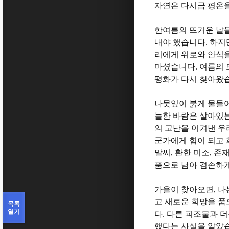
자연은 다시금 평온
한여름의 뜨거운 날
내야 했습니다
.
하지
리에게 위로와 안식
마셨습니다
.
여름의 
평화가 다시 찾아왔
나뭇잎이 붉게 물들어
늘한 바람은 살아있
의 고난을 이겨낸 우
군가에게 힘이 되고
말씨
,
환한 미소
,
존재
품으로 남아 겸손하
가을이 찾아오면
,
나
고 새로운 희망을 
목록
열기
다
.
다른 피조물과 
했다는 사실을 알았