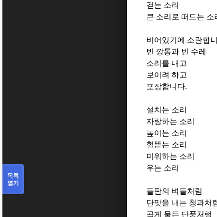
걷는 소리
큰 소리로 떠드는 소
비어있기에 소란합
빈 깡통과 빈 수레
소리를 내고
보이려 하고
포장합니다
.
설치는 소리
자랑하는 소리
높이는 소리
헐뜯는 소리
미워하는 소리
우는 소리
목록
열기
들판의 벼들처럼
단맛을 내는 청과처
곱게 물든 단풍처럼