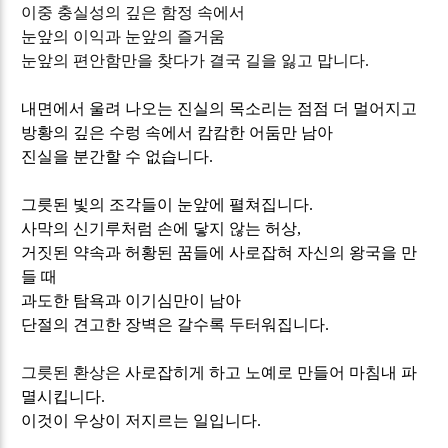
이중 충실성의 깊은 함정 속에서
눈앞의 이익과 눈앞의 즐거움
눈앞의 편안함만을 찾다가 결국 길을 잃고 맙니다
.
내면에서 울려 나오는 진실의 목소리는 점점 더 멀어지고
방황의 깊은 수렁 속에서 캄캄한 어둠만 남아
진실을 분간할 수 없습니다
.
그릇된 빛의 조각들이 눈앞에 펼쳐집니다
.
사막의 신기루처럼 손에 닿지 않는 허상
,
거짓된 약속과 허황된 꿈들에 사로잡혀 자신의 왕국을 만
들 때
과도한 탐욕과 이기심만이 남아
단절의 견고한 장벽은 갈수록 두터워집니다
.
그릇된 환상은
사로잡히게 하고 노예로 만들어 마침내 파
멸시킵니다
.
이것이 우상이 저지르는 일입니다
.