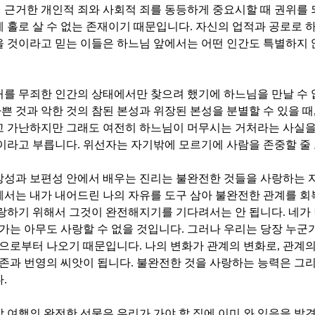
 근거한 개인적 죄와 사회적 죄를 동등하게 중요시할 때 권위를
 홀로 살 수 없는 존재이기 때문입니다
.
자신의 업적과 공로로 
 것이라고 믿는 이들은 하느님 앞에서는 어떤 인간도 특별하지
처를 무죄한 인간의 상태에서만 찾으려 했기에 하느님을 만날 수
쁜 것과 악한 것의 참된 본성과 위장된 본성을 분별할 수 있을 때
고 가난하지만 그래도 여전히 하느님이 머무시는 거처라는 사실을
선이라고 부릅니다
.
위선자는 자기밖에 모르기에 사람을 존중할 줄
상성과 보편성 안에서 배우는 진리는 불완전한 것들을 사랑하는 
서는 내가 내어드린 나의 자유를 도구 삼아 불완전한 관계를 
사랑하기 위해서 그것이 완전해지기를 기다려서는 안 됩니다
.
네가
가는 아무도 사랑할 수 없을 것입니다
.
그러나 우리는 당장 누군
면으로부터 나오기 때문입니다
.
나의 변화가 관계의 변화로
,
관계의
존과 번영의 씨앗이 됩니다
.
불완전한 것을 사랑하는 능력은 그
다
.
 여행의 완전한 선물은 우리가 가야 할 집에 이미 와 있음을 발