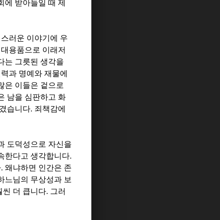
회에 받아들일 때 제
성스러운 이야기에 우
싼 대용품으로 이래저
다는 그릇된 생각을
권력과 명예와 재물에
많은 이들은 겉으로
은 남을 심판하고 화
여겼습니다
.
죄책감에
과 도덕성으로 자신을
 속한다고 생각합니다
.
다
.
왜냐하면 인간은 존
 하느님의 무상성과 보
훨씬 더 큽니다
.
그러