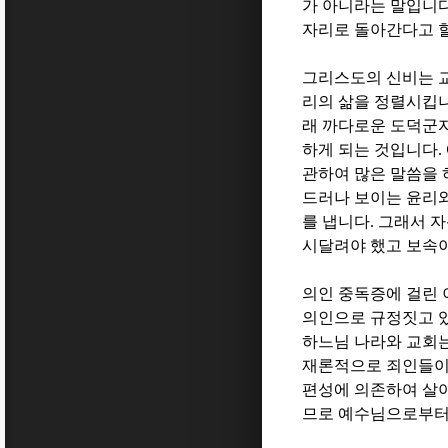
가 아니라는 말입니
자리로 돌아간다고 할
그리스도의 신비는 
리의 삶을 정렬시킵
래 까다로운 도덕군
하게 되는 것입니다
.
관하여 많은 말씀을
드러나 보이는 윤리
를 냅니다
.
그래서 자
시달려야 했고 보속
의인 중독증에 걸린
의인으로 규정짓고 
하느님 나라와 교회
재론적으로 죄인들이
편성에 의존하여 살
므로 예수님으로부터