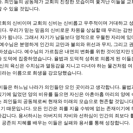
다
.
죄인들의 공동체가 교회의 진정한 모습이며 쫓겨난 이들을 교
 수 있을 것입니다
.
교회의 신비이며 교회의 신비는 신비롭고 우주적이며 거대하고 
니다
.
우리가 믿는 믿음의 신비로운 차원을 상실할 때 우리는 감
자가 됩니다
.
그래서 자기가 남들보다 영적으로 우월한 자리에 있
예수님은 분명하게 인간의 교만과 불의와 위선과 무지
,
그리고 
 하셨습니다
.
예수님의 가르침은 내면의 변화를 위한 것이었지만 
와 도덕에 집중하였습니다
.
율법과 도덕적 성취로 의롭게 된 이들
신의 육신은 수치심과 열등감을 지니고 다녀야 하는 물건처럼 
이라는 이름으로 희생을 강요당했습니다
.
 이들은 하느님 나라가 의인들만 모인 곳이라고 생각합니다
.
율법
있기에 잃었던 양의 비유를 들으면 자신은 아흔아홉 마리의 양에
는 죄인들의 공동체로써 현재와 미래의 모습으로 현존할 것입니
기 때문입니다
.
모든 인간은 죄를 지을 수밖에 없는 존재이기에
아갑니다
.
용서하시는 아버지의 자비와 선하심이 인간의 죄보다 
 공존의 지혜를 배우는 이들은 실패와 용서를 통해 성장합니다
.