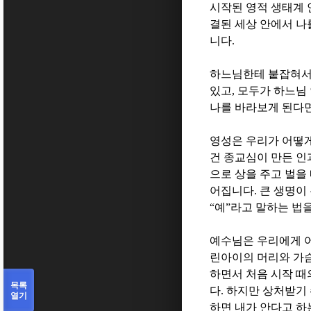
시작된 영적 생태계 
결된 세상 안에서 나
니다
.
하느님한테 붙잡혀서 
있고
,
모두가 하느님 
나를 바라보게 된다면
영성은 우리가 어떻
건 종교심이 만든 
으로 상을 주고 벌을
어집니다
.
큰 생명이
“
예
”
라고 말하는 법
예수님은 우리에게 
린아이의 머리와 가
하면서 처음 시작 때
목록
다
.
하지만 상처받기
열기
하면 내가 안다고 하