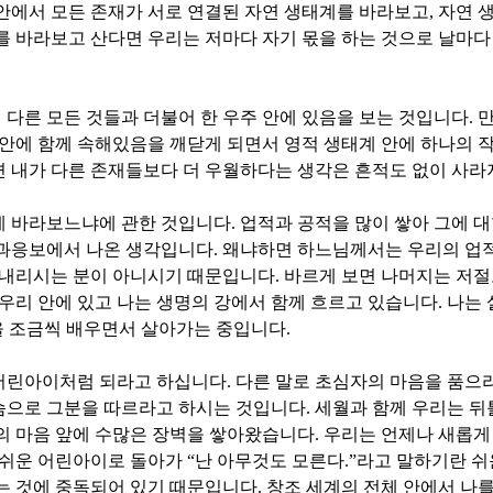
안에서 모든 존재가 서로 연결된 자연 생태계를 바라보고
,
자연 
를 바라보고 산다면 우리는 저마다 자기 몫을 하는 것으로 날마다
다른 모든 것들과 더불어 한 우주 안에 있음을 보는 것입니다
.
만
안에 함께 속해있음을 깨닫게 되면서 영적 생태계 안에 하나의 
 내가 다른 존재들보다 더 우월하다는 생각은 흔적도 없이 사라
게 바라보느냐에 관한 것입니다
.
업적과 공적을 많이 쌓아 그에 
인과응보에서 나온 생각입니다
.
왜냐하면 하느님께서는 우리의 업적
 내리시는 분이 아니시기 때문입니다
.
바르게 보면 나머지는 저절
 우리 안에 있고 나는 생명의 강에서 함께 흐르고 있습니다
.
나는 
을 조금씩 배우면서 살아가는 중입니다
.
어린아이처럼 되라고 하십니다
.
다른 말로 초심자의 마음을 품으
슴으로 그분을 따르라고 하시는 것입니다
.
세월과 함께 우리는 뒤
의 마음 앞에 수많은 장벽을 쌓아왔습니다
.
우리는 언제나 새롭게
 쉬운 어린아이로 돌아가
“
난 아무것도 모른다
.”
라고 말하기란 쉬
는 것에 중독되어 있기 때문입니다
.
창조 세계의 전체 안에서 나