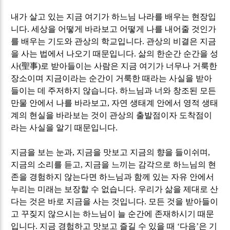
내가 살고 있는 지금 여기가 하느님 나라를 배우는 현장입
니다
.
세상을 어떻게 바라보고 어떻게 나를 내어줄 것인가
를 배우는 기도와 관상의 학교입니다
.
관상의 비결은 지금
을 사는 법에서 나오기 때문입니다
.
삶의 한순간 순간을 성
사
(
聖事
)
로 받아들이는 사람은 지금 여기가 너무나 거룩한
장소이며 지금이라는 순간이 거룩한 때라는 사실을 받아
들이는 데 주저하지 않습니다
.
하느님과 너와 창조된 모든
만물 안에서 나를 바라보고
,
자연 생태계 안에서 영적 생태
계의 현실을 바라보는 것이 관상의 출발점이자 도착점이
라는 사실을 알기 때문입니다
.
지금을 보는 눈과
,
지금을 맛보고 지금의 향을 들이쉬며
,
지금의 소리를 듣고
,
지금을 느끼는 감각으로 하느님의 현
존을 경험하지 않는다면 하느님과 함께 있는 자유 안에서
누리는 미래는 보장할 수 없습니다
.
우리가 삶을 제대로 산
다는 것은 바로 지금을 사는 것입니다
.
모든 것을 받아들이
고 꾸짖지 않으시는 하느님이 늘 순간에 존재하시기 때문
입니다
.
지금 경험하고 맛보고 즐길 수 있을 때
‘
다음
’
은 기