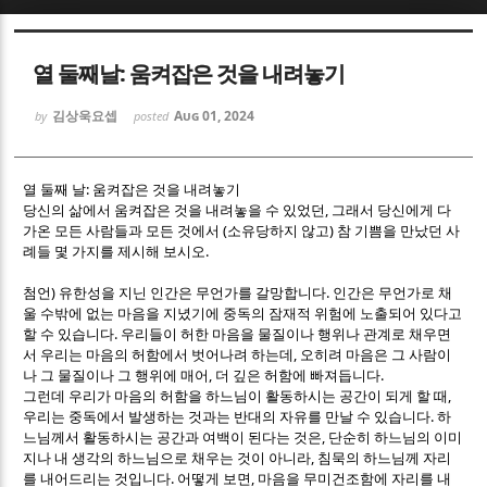
Sketchbook5, 스케치북5
Sketchbook5, 스케치북5
열 둘째날: 움켜잡은 것을 내려놓기
김상욱요셉
Aug 01, 2024
by
posted
:
열 둘째 날
움켜잡은 것을 내려놓기
,
당신의 삶에서 움켜잡은 것을 내려놓을 수 있었던
그래서 당신에게 다
Sketchbook5, 스케치북5
Sketchbook5, 스케치북5
(
)
가온 모든 사람들과 모든 것에서
소유당하지 않고
참 기쁨을 만났던 사
.
례들 몇 가지를 제시해 보시오
)
.
첨언
유한성을 지닌 인간은 무언가를 갈망합니다
인간은 무언가로 채
울 수밖에 없는 마음을 지녔기에 중독의 잠재적 위험에 노출되어 있다고
.
할 수 있습니다
우리들이 허한 마음을 물질이나 행위나 관계로 채우면
,
서 우리는 마음의 허함에서 벗어나려 하는데
오히려 마음은 그 사람이
,
.
나 그 물질이나 그 행위에 매어
더 깊은 허함에 빠져듭니다
,
그런데 우리가 마음의 허함을 하느님이 활동하시는 공간이 되게 할 때
.
우리는 중독에서 발생하는 것과는 반대의 자유를 만날 수 있습니다
하
,
느님께서 활동하시는 공간과 여백이 된다는 것은
단순히 하느님의 이미
,
지나 내 생각의 하느님으로 채우는 것이 아니라
침묵의 하느님께 자리
.
,
를 내어드리는 것입니다
어떻게 보면
마음을 무미건조함에 자리를 내