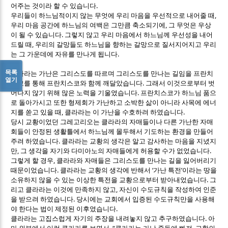
.
어주는 것이라 할 수 있습니다
,
우리들이 하느님적이지 않는 무엇에 우리 마음을 우선적으로 내어줄 때
,
우리 마음 공간에 하느님의 여백은 그만큼 축소되기에
그 무엇은 우상
.
이 될 수 있습니다
그렇지 않고 우리 마음에서 하느님께 우선성을 내어
,
드릴 때
우리의 갈망들도 하느님을 향하는 갈망으로 질서지어지고 우리
.
는 그 가운데에 자유를 만나게 됩니다
목록
클라라는 가난은 그리스도를 따르며 그리스도를 만나는 길임을 프란치
열기
.
스코를 통해 프란치스코와 함께 깨달았습니다
그래서 이것으로부터 벗
.
어나지 않기 위해 많은 노력을 기울였습니다
프란치스코가 하느님 품으
로 돌아가시고 또한 형제회가 가난하고 소박한 삶이 아니라 사목에 에너
,
.
지를 쏟고 있을 때
클라라는 이 가난을 수호하려 하였습니다
당시 교황이었던 그레고리오는 클라라의 자매들이나 다른 가난한 자매
회들이 안정된 생활틀에서 하느님께 몰두해서 기도하는 환경을 만들어
.
주려 하였습니다
클라라는 교황의 생각은 알고 감사하는 마음을 지녔지
,
.
만
그 생각을 자기와 다미아노의 자매들에게 허용할 수가 없었습니다
,
그렇게 할 경우
클라라와 자매들은 그리스도를 만나는 길을 잃어버리기
.
‘
’
때문이었습니다
클라라는 교황의 생각에 반해서
가난 특전
이라는 땅을
.
소유하지 않을 수 있는 이상한 특전을 교황으로부터 받아내었습니다
그
,
리고 클라라는 이것에 만족하지 않고
자신이 수도규칙을 작성하여 인준
.
을 받으려 하였습니다
당시에는 교회에서 입증된 수도규칙만을 사용해
.
야 한다는 법이 제정된 이후였습니다
.
클라라는 고집스럽게 자기의 주장을 내려놓지 않고 추구하였습니다
아
, “
,