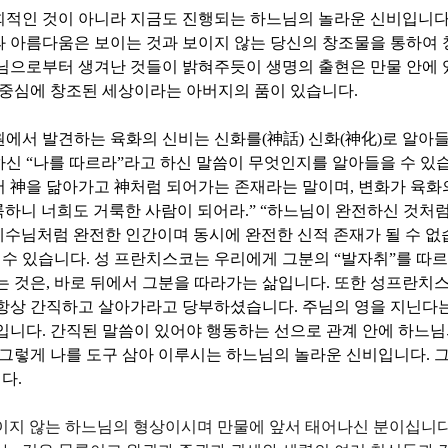
회적인 것이 아니라 지금도 진행되는 하느님의 놀라운 신비입니
 아름다움은 보이는 것과 보이지 않는 당신의 창조물을 통하여
님으로부터 생겨난 것들이 밝혀주듯이 생명의 출현은 만물 안에 
 중심에 창조된 세상이라는 아버지의 품이 있습니다
.
원에서 발견하는 육화의 신비는 신화를
(
神話
)
신화
(
神化
)
로 알아들
하신
“
나를 따르라
”
라고 하신 말씀이 무엇인지를 알아들을 수 있
서
神
을 닮아가고
神
처럼 되어가는 존재라는 말이며
,
변화가 육화
룩하니 너희도 거룩한 사람이 되어라
.” “
하느님이 완전하신 것처럼
예수님처럼 완전한 인간이며 동시에 완전한 신적 존재가 될 수 
를 수 있습니다
.
성 프란치스코는 우리에게 그분의
“
발자취
”
를 따
는 것은
,
바로 뒤에서 그분을 따라가는 삶입니다
.
또한 성프란치스
 항상 간직하고 살아가라고 당부하셨습니다
.
주님의 영을 지닌다
말입니다
.
간직된 말씀이 있어야 행동하는 선으로 관계 안에 하느님
그렇게 나를 도구 삼아 이루시는 하느님의 놀라운 신비입니다
.
그
니다
.
지 않는 하느님의 형상이시며 만물에 앞서 태어나신 분이십니