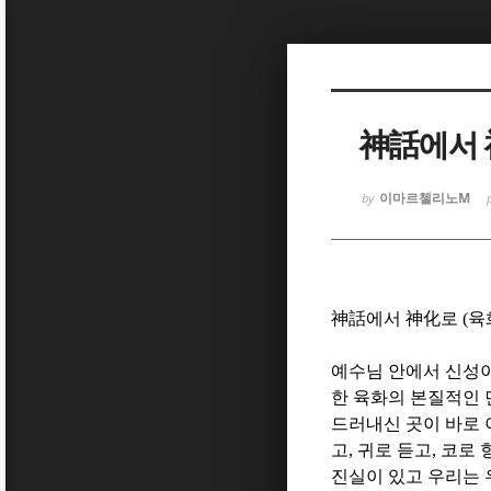
Sketchbook
Sketchbook
神話에서 
이마르첼리노M
by
Sketchbook
Sketchbook
神話
에서
神化
로
(
육
예수님 안에서 신성이
한 육화의 본질적인
드러내신 곳이 바로
고
,
귀로 듣고
,
코로 
진실이 있고 우리는 