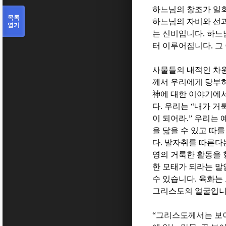
하느님의 창조가 일
목록
하느님의 자비와 선과
열기
는 신비입니다
.
하느
터 이루어집니다
.
그
사물들의 내적인 차
께서 우리에게 당부
神
에 대한 이야기에
다
.
우리는
“
내가 거
이 되어라
.”
우리는 
을 닮을 수 있고 따
다
.
발자취를 따른다
영의 거룩한 활동을
한 모태가 되라는 
수 있습니다
.
육화는 
그리스도의 얼굴입
“
그리스도께서는 보이