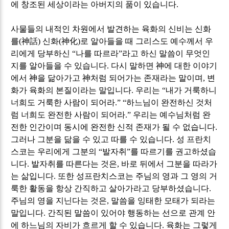
에 창조된 세상이라는 아버지의 품이 있습니다
.
사물들의 내적인 차원에서 발견하는 육화의 신비는 신화
를
(
神話
)
신화
(
神化
)
로 알아들을 때 그리스도 예수께서 우
리에게 당부하신
“
나를 따르라
”
라고 하신 말씀이 무엇인
지를 알아들을 수 있습니다
.
다시 말하면
神
에 대한 이야기
에서
神
을 닮아가고
神
처럼 되어가는 존재라는 말이며
,
변
화가 육화의 본질이라는 말입니다
.
우리는
“
내가 거룩하니
너희도 거룩한 사람이 되어라
.” “
하느님이 완전하신 것처
럼 너희도 완전한 사람이 되어라
.”
우리는 예수님처럼 완
전한 인간이며 동시에 완전한 신적 존재가 될 수 없습니다
.
그러나 그분을 닮을 수 있고 따를 수 있습니다
.
성 프란치
스코는 우리에게 그분의
“
발자취
”
를 따르기를 권고하셨습
니다
.
발자취를 따른다는 것은
,
바로 뒤에서 그분을 따라가
는 삶입니다
.
또한 성프란치스코는 주님의 영과 그 영의 거
룩한 활동을 항상 간직하고 살아가라고 당부하셨습니다
.
주님의 영을 지닌다는 것은
,
말씀을 잉태한 모태가 되라는
말입니다
.
간직된 말씀이 있어야 행동하는 선으로 관계 안
에 하느님의 자비가 흐르게 할 수 있습니다
.
육화는 그렇게