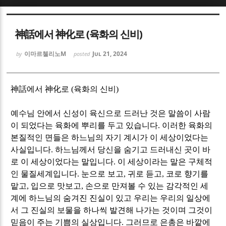
Sketchbook5, 스케치북5
Sketchbook5, 스케치북5
神話에서 神化로 (육화의 신비)
이마르첼리노M
Jul 21, 2024
by
posted
神話
에서
神化
로
(
육화의 신비
)
Sketchbook5, 스케치북5
Sketchbook5, 스케치북5
예수님 안에서 신성이 육신으로 드러난 것은 말씀이 사람
이 되었다는 육화에 뿌리를 두고 있습니다
.
이러한 육화의
본질적인 면들은 하느님의 자기 계시가 이 세상이었다는
사실입니다
.
하느님께서 당신을 숨기고 드러내신 곳이 바
로 이 세상이었다는 말입니다
.
이 세상이라는 말은 구체적
인 물질세계입니다
.
눈으로 보고
,
귀로 듣고
,
코로 향기를
맡고
,
입으로 맛보고
,
손으로 만져볼 수 있는 감각적인 세
계에 하느님의 숨겨진 진실이 있고 우리는 우리의 일상에
서 그 진실의 보물을 하나씩 발견해 나가는 것이며 그것이
믿음이 주는 기쁨의 실상입니다
.
그러므로 은총은 바깥에