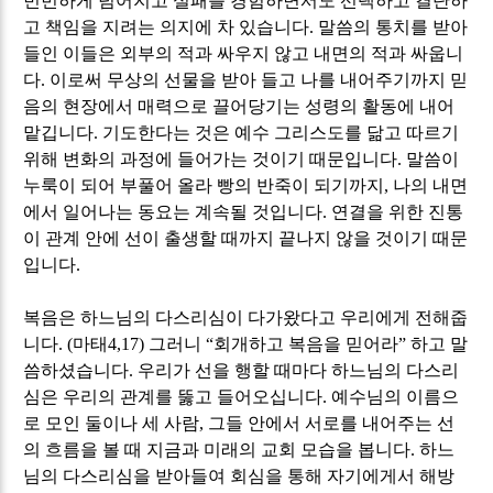
빈번하게 넘어지고 실패를 경험하면서도 선택하고 결단하
고 책임을 지려는 의지에 차 있습니다
.
말씀의 통치를 받아
들인 이들은 외부의 적과 싸우지 않고 내면의 적과 싸웁니
다
.
이로써 무상의 선물을 받아 들고 나를 내어주기까지 믿
음의 현장에서 매력으로 끌어당기는 성령의 활동에 내어
맡깁니다
.
기도한다는 것은 예수 그리스도를 닮고 따르기
위해 변화의 과정에 들어가는 것이기 때문입니다
.
말씀이
누룩이 되어 부풀어 올라 빵의 반죽이 되기까지
,
나의 내면
에서 일어나는 동요는 계속될 것입니다
.
연결을 위한 진통
이 관계 안에 선이 출생할 때까지 끝나지 않을 것이기 때문
입니다
.
복음은 하느님의 다스리심이 다가왔다고 우리에게 전해줍
니다
. (
마태
4,17)
그러니
“
회개하고 복음을 믿어라
”
하고 말
씀하셨습니다
.
우리가 선을 행할 때마다 하느님의 다스리
심은 우리의 관계를 뚫고 들어오십니다
.
예수님의 이름으
로 모인 둘이나 세 사람
,
그들 안에서 서로를 내어주는 선
의 흐름을 볼 때 지금과 미래의 교회 모습을 봅니다
.
하느
님의 다스리심을 받아들여 회심을 통해 자기에게서 해방