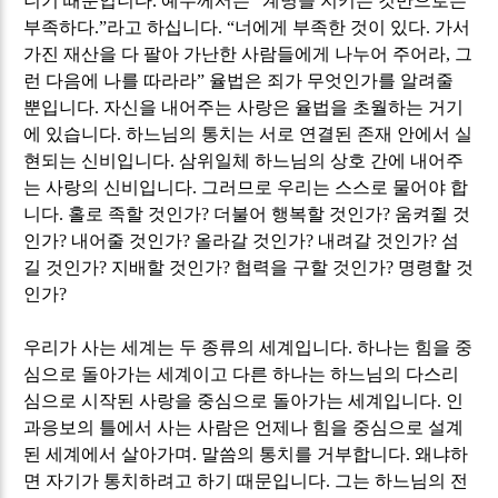
니기 때문입니다
.
예수께서는
“
계명을 지키는 것만으로는
부족하다
.”
라고 하십니다
. “
너에게 부족한 것이 있다
.
가서
가진 재산을 다 팔아 가난한 사람들에게 나누어 주어라
,
그
런 다음에 나를 따라라
”
율법은 죄가 무엇인가를 알려줄
뿐입니다
.
자신을 내어주는 사랑은 율법을 초월하는 거기
에 있습니다
.
하느님의 통치는 서로 연결된 존재 안에서 실
현되는 신비입니다
.
삼위일체 하느님의 상호 간에 내어주
는 사랑의 신비입니다
.
그러므로 우리는 스스로 물어야 합
니다
.
홀로 족할 것인가
?
더불어 행복할 것인가
?
움켜쥘 것
인가
?
내어줄 것인가
?
올라갈 것인가
?
내려갈 것인가
?
섬
길 것인가
?
지배할 것인가
?
협력을 구할 것인가
?
명령할 것
인가
?
우리가 사는 세계는 두 종류의 세계입니다
.
하나는 힘을 중
심으로 돌아가는 세계이고 다른 하나는 하느님의 다스리
심으로 시작된 사랑을 중심으로 돌아가는 세계입니다
.
인
과응보의 틀에서 사는 사람은 언제나 힘을 중심으로 설계
된 세계에서 살아가며
.
말씀의 통치를 거부합니다
.
왜냐하
면 자기가 통치하려고 하기 때문입니다
.
그는 하느님의 전