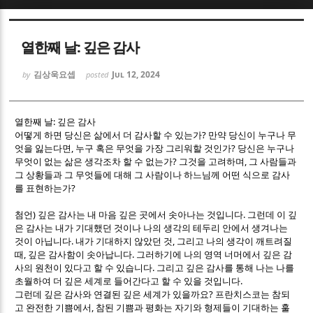
Sketchbook5, 스케치북5
Sketchbook5, 스케치북5
열한째 날: 깊은 감사
김상욱요셉
Jul 12, 2024
by
posted
:
열한째 날
깊은 감사
?
어떻게 하면 당신은 삶에서 더 감사할 수 있는가
만약 당신이 누구나 무
Sketchbook5, 스케치북5
Sketchbook5, 스케치북5
,
?
엇을 잃는다면
누구 혹은 무엇을 가장 그리워할 것인가
당신은 누구나
?
,
무엇이 없는 삶은 생각조차 할 수 없는가
그것을 고려하며
그 사람들과
그 상황들과 그 무엇들에 대해 그 사람이나 하느님께 어떤 식으로 감사
?
를 표현하는가
)
.
첨언
깊은 감사는 내 마음 깊은 곳에서 솟아나는 것입니다
그런데 이 깊
은 감사는 내가 기대했던 것이나 나의 생각의 테두리 안에서 생겨나는
.
,
것이 아닙니다
내가 기대하지 않았던 것
그리고 나의 생각이 깨트려질
,
.
때
깊은 감사함이 솟아납니다
그러하기에 나의 영역 너머에서 깊은 감
.
사의 원천이 있다고 할 수 있습니다
그리고 깊은 감사를 통해 나는 나를
.
초월하여 더 깊은 세계로 들어간다고 할 수 있을 것입니다
?
그런데 깊은 감사와 연결된 깊은 세계가 있을까요
프란치스코는 참되
,
고 완전한 기쁨에서
참된 기쁨과 평화는 자기와 형제들이 기대하는 훌