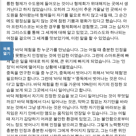
륭한 형제가 수도원에 들어오는 것이나 형제회가 위대해지는 곳에서 생
.
겨난다고 하지 않았습니다
오히려 그 자신이 추운 겨울날 먼 곳에서 수
,
도원을 찾아왔는데 형제들이 자기를 필요로 하지 않고 내칠 때
그 순간
.
에도 평정심을 잃지 않는 곳에 참된 기쁨과 평화가 있다고 했습니다
아
,
마 프란치스코는 비슷한 경우를 형제회에서 경험했고
그때 그는 십자가
,
의 그리스도를 통해 그 세계에 대해 알고 있었고
그리스도와 하나되는
,
.
여정을 걸으며 그 세계를 맛보았기에
이런 말을 할 수 있었습니다
목록
.
최근 바닥 체험을 한 누군가를 만났습니다
그는 어릴 때 충분한 인정을
열기
.
받지 못했는지 인정받는 것에 민감한 이였습니다
그런데 스마트폰에 빠
,
.
‘
져 맡은 일을 제대로 하지 못해
큰 위기에 빠지게 되었습니다
그는
인
’
.
정
이 바닥에 떨어지는 상황에 내몰렸습니다
,
‘
’
중독을 연구한 이들 중 누군가
중독에서 벗어나기 위해서
바닥 체험
은
.
‘
’ = ‘
필요하다고 합니다
그런데
바닥 체험
중독에서 벗어나는 것은 아니
’
.
10%
다
고 말합니다
바닥 체험을 한 이들 가운데
만이 자기의 진정한 모
.
습을 보게 되고 그곳에서 다시 일어난다고 합니다
바닥 체험에서 자기의 진정한 모습을 보고 다시 일어난다는 것이 무엇일
?
,
까요
바닥 체험에서 다시 일어나는 것은
약하고 힘없는 자기만을 바라
.
보는 것에서 그냥 생겨나는 것은 아닙니다
약한 자기만을 바라보는 움
.
직임은 자기 안에서만 맴도는 움직임의 연장일 수 있습니다
그는 어릴
,
때 자기가 감당하기 어려운 불안한 환경에 있었고
그는 불안함으로부터
.
어느 정도 벗어나기 위해 인정을 받으려고 했습니다
그렇게 노력했지만
,
충분한 인정과 충분한 사랑이 그에게 주어지지 않았고
그는 다른 위안
.