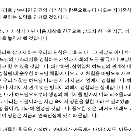
 나라로 삼는다면 인간의 이기심과 탐욕으로부터 나오는 자기중
지 못하는 실망을 안겨줄 것입니다
.
라
,
이 세상이 아닌 다음 세상을 천국으로 삼고자 한다면 지금
,
여
심을 놓치게 될 것입니다
.
라로 삼고자 하는 우리의 관심은 교회도 아니고 세상도 아니며 
느님의 다스리심을 경험하는 개인과 사회의 모든 왕국이나 보상
고 할 수 있을 것입니다
.
왜냐하면
,
삼위일체 하느님의 관계적 내
경험될 때 순수한 하느님 체험이 나오고 이 체험을 바탕으로 새
 우리가 찾는 하느님 나라는 세 가지 관계 안에서 경험됩니다
.
하
 나 사이에서 관계 맺는 방식에 의해서 경험되는 실재입니다
.
나
인 내가 하느님으로부터 생명의 에너지를 받아서 너와 피조물과
그 나라는 지금이라는 시간 속에서 영원을 향한 미래로 열려있습
행 중이며
,
미래에 완성될 것입니다
.
중요한 것은
,
과거도 미래도 
이며 영원은 지금의 연속선상에 있기 때문입니다
.
의 거룩한 활동을 간직하고 아버지가 아들에게 내어주시듯
,
아들