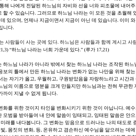
통해 나에게 전달된 하느님의 자비와 선을 너와 피조물에 내어
 할 수 있습니다
.
그러므로 하느님 나라는 이 모든 것을 초월해
 데 있으며
,
언제나 지금이면서 지금이 아닌 데 있습니다
.
이미 와
문입니다
.
는 사람들이 사는 곳에 있다
.
하느님은 사람들과 함께 계시고 사
21,3) “
하느님 나라는 너희 가운데 있다
.” (
루가
17,21)
 하느님 나라가 아니라 밖에서 찾는 하느님 나라는 조작된 하느
응보의 틀에서 만든 하느님 나라는 변화가 없는 나만을 위해 찾는
서는 자기가 옳고
,
우월하고
,
구원받았음을 자랑하느라고 시간과 
느님의 이름으로 명분을 크게 만들지만 하느님과는 전혀 무관한 
가까이 지낼 수 없게 됩니다
.
변화를 위한 것이지 타인을 변화시키기 위한 것이 아닙니다
.
예수
 모범을 받아들여 내 안에 말씀이 잉태되고
,
잉태된 말씀은 안으
 미래를 내다봅니다
.
그 변화는 믿음으로 드러나는 나의 태도로
눈빛
,
몸짓의 변화
,
등
,
온유하고 겸손하신 예수님을 닮으려는 데에