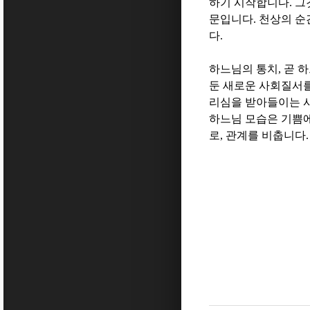
하기 시작합니다
.
그
문입니다
.
천상의 순
다
.
하느님의 통치
,
곧 
둔 새로운 사회질서
리심을 받아들이는 사
하느님 모습은 기쁨에
로
,
관계를 비춥니다
.