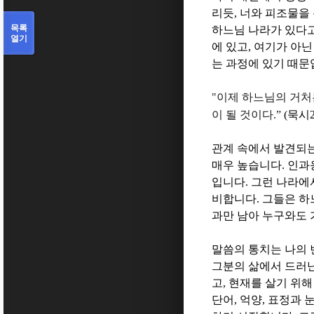
리듯
,
너와 피조물을 
목록
하느님 나라가 있다고
열기
에 있고
,
여기가 아닌
는 과정에 있기 때
"
이제 하느님의 거처
이 될 것이다
.”
(
묵시
관계 속에서 발견되는
매우 높습니다
.
인과
입니다
.
그런 나라에
비합니다
.
그들은 하
과만 남아 누구와도 
말씀의 통치는 나의 
그분의 삶에서 드러난
고
,
현재를 살기 위해
단어
,
억양
,
표정과 