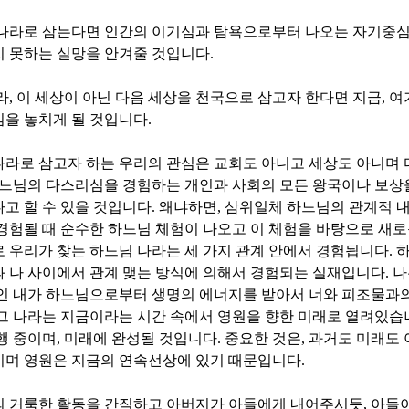
 나라로 삼는다면 인간의 이기심과 탐욕으로부터 나오는 자기중
지 못하는 실망을 안겨줄 것입니다
.
라
,
이 세상이 아닌 다음 세상을 천국으로 삼고자 한다면 지금
,
여
심을 놓치게 될 것입니다
.
라로 삼고자 하는 우리의 관심은 교회도 아니고 세상도 아니며 
느님의 다스리심을 경험하는 개인과 사회의 모든 왕국이나 보상
고 할 수 있을 것입니다
.
왜냐하면
,
삼위일체 하느님의 관계적 내
경험될 때 순수한 하느님 체험이 나오고 이 체험을 바탕으로 새
 우리가 찾는 하느님 나라는 세 가지 관계 안에서 경험됩니다
.
하
 나 사이에서 관계 맺는 방식에 의해서 경험되는 실재입니다
.
나
인 내가 하느님으로부터 생명의 에너지를 받아서 너와 피조물과
그 나라는 지금이라는 시간 속에서 영원을 향한 미래로 열려있습
행 중이며
,
미래에 완성될 것입니다
.
중요한 것은
,
과거도 미래도 
이며 영원은 지금의 연속선상에 있기 때문입니다
.
의 거룩한 활동을 간직하고 아버지가 아들에게 내어주시듯
,
아들