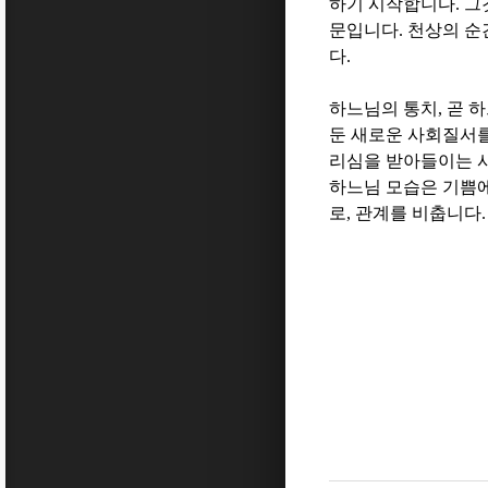
하기 시작합니다
.
그
문입니다
.
천상의 순
다
.
하느님의 통치
,
곧 
둔 새로운 사회질서
리심을 받아들이는 사
하느님 모습은 기쁨에
로
,
관계를 비춥니다
.