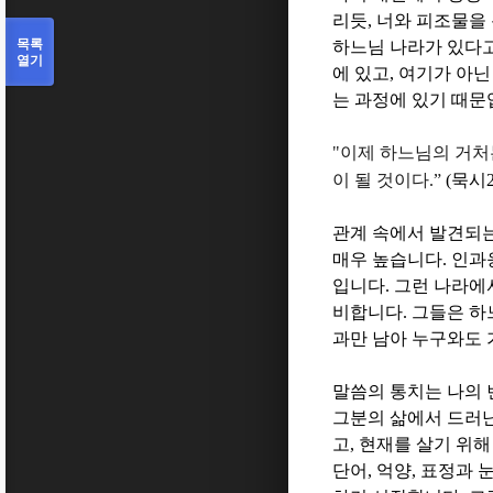
리듯
,
너와 피조물을 
목록
하느님 나라가 있다고
열기
에 있고
,
여기가 아닌
는 과정에 있기 때
"
이제 하느님의 거처
이 될 것이다
.”
(
묵시
관계 속에서 발견되는
매우 높습니다
.
인과
입니다
.
그런 나라에
비합니다
.
그들은 하
과만 남아 누구와도 
말씀의 통치는 나의 
그분의 삶에서 드러난
고
,
현재를 살기 위해
단어
,
억양
,
표정과 