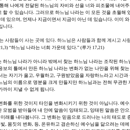
통해 나에게 전달된 하느님의 자비와 선을 너와 피조물에 내어
 할 수 있습니다
.
그러므로 하느님 나라는 이 모든 것을 초월해
 데 있으며
,
언제나 지금이면서 지금이 아닌 데 있습니다
.
이미 와
문입니다
.
는 사람들이 사는 곳에 있다
.
하느님은 사람들과 함께 계시고 사
21,3) “
하느님 나라는 너희 가운데 있다
.” (
루가
17,21)
 하느님 나라가 아니라 밖에서 찾는 하느님 나라는 조작된 하느
응보의 틀에서 만든 하느님 나라는 변화가 없는 나만을 위해 찾는
서는 자기가 옳고
,
우월하고
,
구원받았음을 자랑하느라고 시간과 
느님의 이름으로 명분을 크게 만들지만 하느님과는 전혀 무관한 
가까이 지낼 수 없게 됩니다
.
변화를 위한 것이지 타인을 변화시키기 위한 것이 아닙니다
.
예수
 모범을 받아들여 내 안에 말씀이 잉태되고
,
잉태된 말씀은 안으
 미래를 내다봅니다
.
그 변화는 믿음으로 드러나는 나의 태도로
눈빛
,
몸짓의 변화
,
등
,
온유하고 겸손하신 예수님을 닮으려는 데에