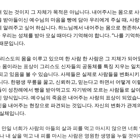
.
 있는 것이지 그 자체가 목적은 아닙니다
내어주시는 몸으로 사
,
 받아들이신 예수님의 마음을 빵에 담아 우리에게 주실 때
사랑
.
게 알려주고 싶어 하십니다
하느님께서 내어주는 몸으로 현존하시
. “
 우리는 성체를 받아 모실 때마다 기억해야 합니다
나를 기억하
.
 때문입니다
그리스도의 몸을 이루고 있으며 한 사람 한 사람은 그 지체가 되
 몸이라는 표상이 그리스도 신자들의 공동체를 특징 지우는 일
.
되고 있음을 볼 수 있습니다
사제들은 실제로 사람들을 변화시키
.
,
,
니다
한평생 무릎을 꿇고
신뢰하고
믿는다고 하면서 어떻게 이
들이 성찬례에서 빵을 받아먹고도 자기밖에 모르는 사람들로 살
.
진 양식입니다
예수님의 죽음은 내어주는 사랑의 표상이 되었습
.
신을 내어주는 현장으로 파견되는 것입니다
자신의 변화가 관계의
.
 실체입니다
.
만일 너희가 사람의 아들의 살과 피를 먹고 마시지 않으면 너희
나 내 살을 먹고 내 피를 마시는 사람은 영원한 생명을 누릴 것이