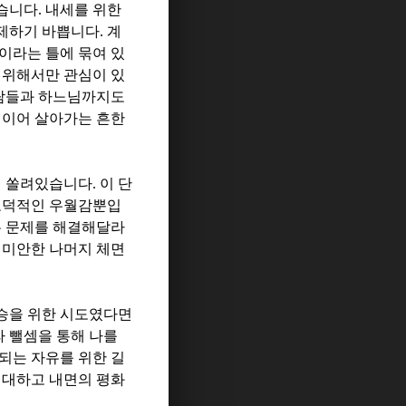
있습니다
.
내세를 위한
숙제하기 바쁩니다
.
계
이라는 틀에 묶여 있
 위해서만 관심이 있
람들과 하느님까지도
 이어 살아가는 흔한
 쏠려있습니다
.
이 단
도덕적인 우월감뿐입
는 문제를 해결해달라
 미안한 나머지 체면
승을 위한 시도였다면
 뺄셈을 통해 나를
되는 자유를 위한 길
 대하고 내면의 평화