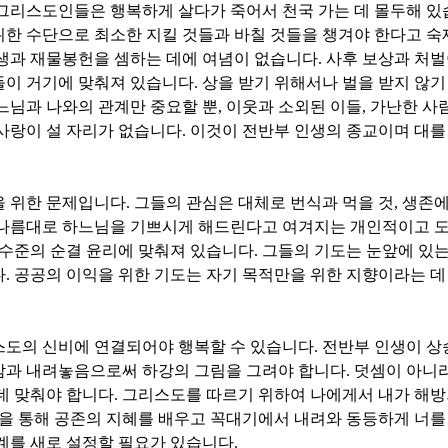
그리스도인들은 행복하게 살다가 죽어서 천국 가는 데 몰두해 
위한 수단으로 최소한 지킬 것들과 바칠 것들을 챙겨야 한다고 
생과 재물봉헌을 셈하는 데에 여념이 없습니다
.
사후 보상과 처벌
들이 거기에 맞춰져 있습니다
.
상을 받기 위해서나 벌을 받지 않기
느님과 나와의 관계만 중요할 뿐
,
이웃과 소외된 이들
,
가난한 사
사랑이 설 자리가 없습니다
.
이것이 전반부 인생의 종교이며 대를
을 위한 문제입니다
.
그들의 관심은 대체로 번식과 먹을 것
,
생존에
 나름대로 하느님을 기쁘시게 해드린다고 여겨지는 개인적이고 
 수준의 순결 윤리에 맞춰져 있습니다
.
그들의 기도는 눈앞에 있
다
.
공공의 이익을 위한 기도는 자기 목적만을 위한 지향이라는 데
스도의 신비에 연결되어야 행복할 수 있습니다
.
전반부 인생이 상
감과 내려놓음으로써 하강의 그림을 그려야 합니다
.
덧셈이 아니라
데 맞춰야 합니다
.
그리스도를 따르기 위하여 나에게서 내가 해방
을 통해 공존의 지혜를 배우고 꼭대기에서 내려와 동등하게 너를
계를 새로 설정할 필요가 있습니다
.