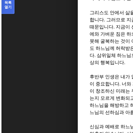
목록
열기
그리스도 안에서 삶
합니다
.
그러므로 지
때문입니다
.
지금이 
에와 가벼운 짐은 하
못해 굴복하는 것이
도 하느님께 허락받은
다
.
삼위일체 하느님으
상의 행복입니다
.
후반부 인생은 내가
이 중요합니다
.
너와
이 창조하신 미래는 
는지 모르게 변화되
하느님을 해방하고 
느님의 선하심과 아
신심과 예배로 하느님