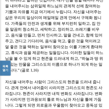
이 하나라고 말하는 것입니다
.
내가 선을 행할 때마다 자신
을 내어주시는 삼위일체 하느님의 관계적 선에 참여하는
기쁨과 자유를 지금 여기에서 누립니다
.
자신을 내어주는
삶은 우리의 일상이며 매일매일 관계 안에서 구체화 됩니
다
.
가족들의 안전과 생계를 위해 부지런히 일하고
,
집 안
을 말끔히 청소하고
,
세탁하고
,
정리하고
,
쓰레기를 비우
고
,
음식을 만들고
,
먼저 인사하고
,
말을 건네고
,
함께 있어
주고
,
견디고 기다리며
,
음식을 먹고
,
좋은 것을 먹이려고
덜 좋은 것을 택하는 일부터 찾아오는 이를 기쁘게 환대하
고
,
휴식과 쉼을 제공하는 일들입니다
.
이러한 일들이 하느
님을 볼 수 있게 하고 현존을 드러내게 하고
, “
하늘과 땅 위
에 있는 만물을 그리스도의 이름으로 하나가 되게 하는 일
목록
열기
입니다
.” (
골로
1,16)
자신을 내어주는 사람이 그리스도의 현존을 드러내 줍니
다
.
관계 안에서 내어줌이 사라지면 그리스도의 현존도 사
라집니다
.
현존이 사라지면 내적 변화도 사라집니다
.
변화
가 사라지면 인과응보의 틀로 하느님과 자신을 틀에 가둡
니다
.
그렇게 되면 외로움과 우울함이 찾아오고 중독성 있