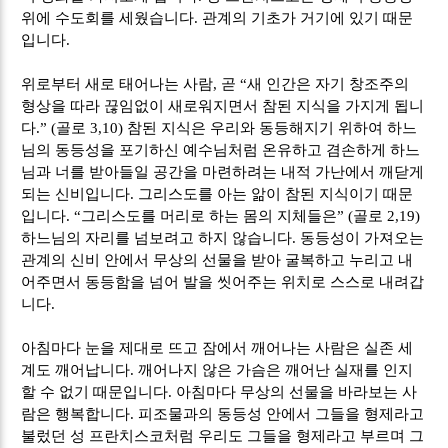
위에 수도회를 세웠습니다
.
관계의 기초가 거기에 있기 때문
입니다
.
위로부터 새로 태어나는 사람
,
곧
“
새 인간은 자기 창조주의
형상을 따라 끊임없이 새로워지면서 참된 지식을 가지게 됩니
다
.” (
골로
3,10)
참된 지식은 우리와 동등해지기 위하여 하느
님의 동등성을 포기하신 예수님처럼 온유하고 겸손하게 하느
님과 너를 받아들일 공간을 마련하려는 내적 가난에서 깨닫게
되는 신비입니다
.
그리스도를 아는 앎이 참된 지식이기 때문
입니다
. “
그리스도를 머리로 하는 몸의 지체들은
” (
골로
2,19)
하느님의 자리를 넘보려고 하지 않습니다
.
동등성이 가져오는
관계의 신비 안에서 무상의 선물을 받아 굴복하고 누리고 내
어주면서 동등함을 넘어 발을 씻어주는 위치로 스스로 내려갑
니다
.
아침마다 눈을 제대로 뜨고 잠에서 깨어나는 사람은 실존 세
계도 깨어납니다
.
깨어나지 않은 가슴은 깨어난 실재를 인지
할 수 없기 때문입니다
.
아침마다 무상의 선물을 바라보는 사
람은 행복합니다
.
피조물과의 동등성 안에서 그들을 형제라고
불렀던 성 프란치스코처럼 우리도 그들을 형제라고 부르며 그