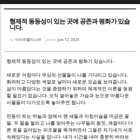
Sketchbook5, 스케치북5
Sketchbook5, 스케치북5
형제적 동등성이 있는 곳에 공존과 평화가 있습
니다.
이마르첼리노M
Jun 12, 2024
by
posted
Sketchbook5, 스케치북5
Sketchbook5, 스케치북5
형제적
동등성이 있는 곳에 공존과 평화가 있습니다
.
새로운 아침마다 무상의 선물들이 나를 기다리고 있습니다
.
화려하고 다양한 색깔로 날마다 새로운 모습을 보여줍니다
.
삶이 아름답다는 것을 증명하기 위하여 체계적인 이론을 동원
할 필요가 없습니다
.
오직 열어놓은 가슴과 눈으로 아름다운
사물들이 다가오도록 놓아주면 됩니다
.
먼동이 트는 하늘과 잠에서 깬 새들과 아침이슬을 머금은 꽃
들
,
두 팔을 벌리고 나를 맞아주는 나무들의 몸짓
,
계절마다 다
른 옷을 갈아입는 피조물을 목격하면서 그들은 자기네가 서로
속해있다는 사실을 압니다
.
내가 시간을 내어 충분히 바라보