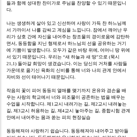
들과 함께 성대한 찬미가로 주님을 찬양할 수 있기 때문입니
다
.
나는 생생하게 살아 있고 신선하며 사랑이 가득 찬 하느님께
서 가까이서 나를 감싸고 계심을 느낍니다
.
잠에서 깨어난 우
리가 상호 간에 자신을 내어주는 창조물의 경이로움에 감탄하
면서
,
동등함을 지닌 형제로서 하느님의 선을 공유하는 거기
에 기쁨이 발생합니다
.
모두가 같은 바탕 위에
,
어머니 땅 위에
서 있기 때문입니다
.
우리는
“
새 하늘과 새 땅
”
으로
(
묵시
21,1)
돌아갈 희망이 생겼습니다
.
이는 당신의 거처를 사람들
가운데로 옮기신 육화의 신비를 통해 너와 나의 관계 안에서
자비와 선이 태어나기 때문입니다
.
작음의 꽃이 피어 동등의 열매를 맺기까지 온유와 겸손을 배
우는 사랑의 학교에서 너와 피조물이 공존하는 법을 배우는
수업을 시작합니다
.
제
1
교시 내려가는 길
,
제
2
교시 내려놓는
길
,
제
3
교시 허용하는 길
,
제
4
교시 놓아주는 길
,
종합시험 관계
안에서 내어주는 몸과 쏟는 피의 현장실습
동등해져야 사랑하기 쉽습니다
.
동등해져야 내어주고 받아들