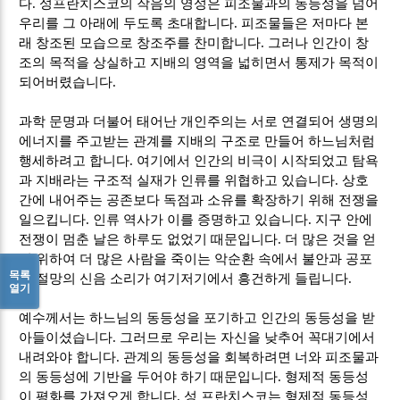
다
.
성프란치스코의 작음의 영성은 피조물과의 동등성을 넘어
우리를 그 아래에 두도록 초대합니다
.
피조물들은 저마다 본
래 창조된 모습으로 창조주를 찬미합니다
.
그러나 인간이 창
조의 목적을 상실하고 지배의 영역을 넓히면서 통제가 목적이
되어버렸습니다
.
과학 문명과 더불어 태어난 개인주의는 서로 연결되어 생명의
에너지를 주고받는 관계를 지배의 구조로 만들어 하느님처럼
행세하려고 합니다
.
여기에서 인간의 비극이 시작되었고 탐욕
과 지배라는 구조적 실재가 인류를 위협하고 있습니다
.
상호
간에 내어주는 공존보다 독점과 소유를 확장하기 위해 전쟁을
일으킵니다
.
인류 역사가 이를 증명하고 있습니다
.
지구 안에
전쟁이 멈춘 날은 하루도 없었기 때문입니다
.
더 많은 것을 얻
기 위하여 더 많은 사람을 죽이는 악순환 속에서 불안과 공포
목록
와 절망의 신음 소리가 여기저기에서 흥건하게 들립니다
.
열기
예수께서는 하느님의 동등성을 포기하고 인간의 동등성을 받
아들이셨습니다
.
그러므로 우리는 자신을 낮추어 꼭대기에서
내려와야 합니다
.
관계의 동등성을 회복하려면 너와 피조물과
의 동등성에 기반을 두어야 하기 때문입니다
.
형제적 동등성
이 평화를 가져오게 합니다
.
성 프란치스코는 형제적 동등성