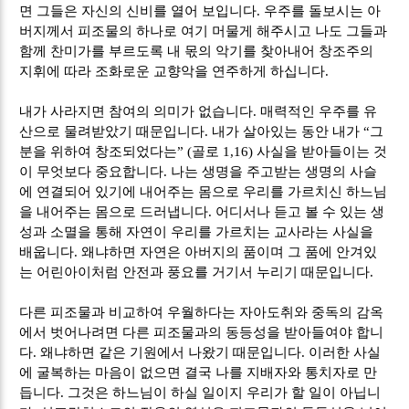
면 그들은 자신의 신비를 열어 보입니다
.
우주를 돌보시는 아
버지께서 피조물의 하나로 여기 머물게 해주시고 나도 그들과
함께 찬미가를 부르도록 내 몫의 악기를 찾아내어 창조주의
지휘에 따라 조화로운 교향악을 연주하게 하십니다
.
내가 사라지면 참여의 의미가 없습니다
.
매력적인 우주를 유
산으로 물려받았기 때문입니다
.
내가 살아있는 동안 내가
“
그
분을 위하여 창조되었다는
” (
골로
1,16)
사실을 받아들이는 것
이 무엇보다 중요합니다
.
나는 생명을 주고받는 생명의 사슬
에 연결되어 있기에 내어주는 몸으로 우리를 가르치신 하느님
을 내어주는 몸으로 드러냅니다
.
어디서나 듣고 볼 수 있는 생
성과 소멸을 통해 자연이 우리를 가르치는 교사라는 사실을
배웁니다
.
왜냐하면 자연은 아버지의 품이며 그 품에 안겨있
는 어린아이처럼 안전과 풍요를 거기서 누리기 때문입니다
.
다른 피조물과 비교하여 우월하다는 자아도취와 중독의 감옥
에서 벗어나려면 다른 피조물과의 동등성을 받아들여야 합니
다
.
왜냐하면 같은 기원에서 나왔기 때문입니다
.
이러한 사실
에 굴복하는 마음이 없으면 결국 나를 지배자와 통치자로 만
듭니다
.
그것은 하느님이 하실 일이지 우리가 할 일이 아닙니