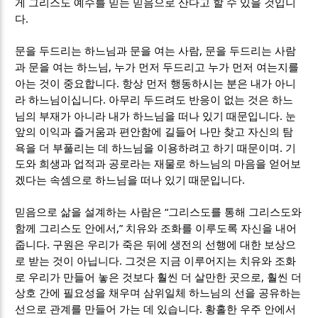
게 그리스도 예수를 믿는 믿음으로 산다고 할 수 있을 것입니
.
다
,
문을 두드리는 하느님과 문을 여는 사람
문을 두드리는 사람
,
과 문을 여는 하느님
누가 먼저 두드리고 누가 먼저 여는지를
.
아는 것이 중요합니다
항상 먼저 행동하시는 분은 내가 아니
.
라 하느님이십니다
아무리 두드려도 반응이 없는 것은 하느
.
님의 부재가 아니라 내가 하느님을 떠나 있기 때문입니다
눈
앞의 이익과 즐거움과 편안함에 길들어 나만 찾고 자신의 탐
.
욕을 더 부풀리는 데 하느님을 이용하려고 하기 때문이며
기
도와 희생과 업적과 공로라는 재물로 하느님의 마음을 얻어보
.
겠다는 속셈으로 하느님을 떠나 있기 때문입니다
“
믿음으로 삶을 설계하는 사람은
그리스도를 통해 그리스도와
,”
함께 그리스도 안에서
치유와 조화를 이루도록 자신을 내어
.
줍니다
구원은 우리가 죽은 뒤에 생전의 선행에 대한 보상으
.
로 받는 것이 아닙니다
그것은 지금 이루어지는 치유와 조화
,
로 우리가 만들어 놓은 것보다 훨씬 더 살만한 곳으로
훨씬 더
상호 간에 필요성을 채우며 삼위일체 하느님의 선을 공유하는
.
선으로 관계를 만들어 가는 데 있습니다
황홀한 우주 안에서