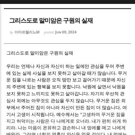
Sketchbook5, 스케치북5
Sketchbook5, 스케치북5
그리스도로 말미암은 구원의 실재
이마르첼리노M
Jun 09, 2024
by
posted
그리스도로 말미암은 구원의 실재
Sketchbook5, 스케치북5
Sketchbook5, 스케치북5
우리는 언제나 자신과 자신이 하는 일에만 관심을 두어 주변
.
에 있는 실제 사실을 보지 못하고 살아갈 때가 많습니다
무거
운 짐을 나르는 사람은 오직 땅만 보고 걸어가기 때문에 자신
.
의 주변에 있는 행복을 보지 못합니다
낙원에 살면서 낙원을
.
보지 못하고 느끼지도 못하고 살아갑니다
자기의 우선적 관
.
심사 외에는 아무것도 관심을 두지 않습니다
무거운 짐은 외
.
부에서 주어진 짐이 아니라 자신이 만든 짐이 더 많습니다
여
.
기서 고생이 시작됩니다
예수께서는
"
고생하며 무거운 짐을
지고 허덕이는 사람은 다 나에게로 오너라
.
내가 편히 쉬게 하
리라
.
나는 마음이 온유하고 겸손하니 내 멍에를 메고 나에게
배워라
.
그러면 너희의 영혼이 안식을 얻을 것이다
.
내 멍에는