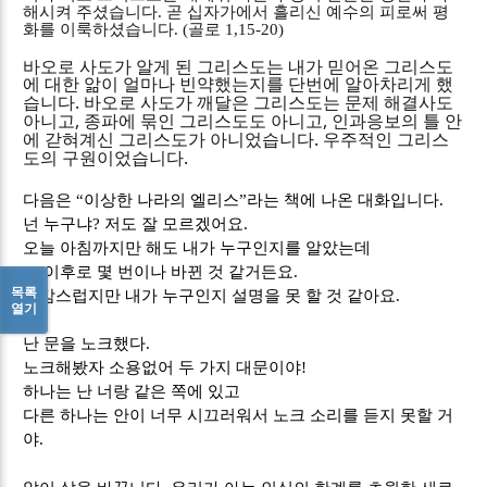
해시켜 주셨습니다
.
곧 십자가에서 흘리신 예수의 피로써 평
화를 이룩하셨습니다
. (
골로
1,15-20)
바오로 사도가 알게 된 그리스도는 내가 믿어온 그리스도
에 대한 앎이 얼마나 빈약했는지를 단번에 알아차리게 했
.
습니다
바오로 사도가 깨달은 그리스도는 문제 해결사도
,
,
아니고
종파에 묶인 그리스도도 아니고
인과응보의 틀 안
.
에 갇혀계신 그리스도가 아니었습니다
우주적인 그리스
.
도의 구원이었습니다
다음은
“
이상한 나라의 엘리스
”
라는 책에 나온 대화입니다
.
넌 누구냐
?
저도 잘 모르겠어요
.
오늘 아침까지만 해도 내가 누구인지를 알았는데
그 이후로 몇 번이나 바뀐 것 같거든요
.
목록
유감스럽지만 내가 누구인지 설명을 못 할 것 같아요
.
열기
난 문을 노크했다
.
노크해봤자 소용없어 두 가지 대문이야
!
하나는 난 너랑 같은 쪽에 있고
다른 하나는 안이 너무 시끄러워서 노크 소리를 듣지 못할 거
야
.
.