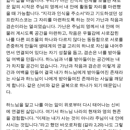
앎이 삶을 바꿉니다
우리가 아는 인식의 한계를 초월한 새로
운 앎의 시작은 주님의 영께서 내 안에 활동할 자리를 마련했
. “
”
을 때 가능합니다
지각과 인식을 주소서
라고 기도하셨던 성
프란치스코는 그 자리를 마련하도록 하는 것이 가난과 작음과
.
겸손이라는 열쇠였습니다
가난은 주님의 영께서 내 안에 머
,
물러 계시도록 공간을 마련하고
작음은 우월감에 사로잡힌
나를 다른 피조물의 하나와 다르지 않다는 동등함으로 서로를
존중하게 만들며 생태계의 연결 고리의 하나로 자신을 내어주
,
면서 연결되어 있다는 자기 성찰을 돕고
겸손은 너를 받아들
.
일 여백을 만듭니다
하느님과 너를 받아들이는 공간에는 내
.
가 차지할 공간이 없습니다
가난과 작음과 겸손은 이렇게 공
간과 여백을 만들어 결국 내가 하느님에게 받아들여진 존재라
는 사실과 하느님이 나에게 받아들여진 존재라는 사실을 깨닫
.
게 합니다
같은 신비와 같은 굴복으로 하나가 되기 때문입니
.
다
하느님을 알고 나를 아는 앎이 위로부터 다시 태어나는 신비
.
에 연결된 삶입니다
여기서 하느님 나라의 현재와 영의 현존
. “
을 경험합니다
이제는 내가 사는 것이 아니라 주님이 내 안에
.”
(
2,20)
사시는 것입니다
라고 했던 바오로처럼
갈라
나도 그렇