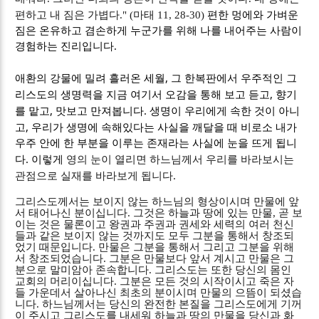
편하고 내 짐은 가볍다
." (
마태
11, 28-30)
편한 멍에와 가벼운
짐은 온유하고 겸손하게 누군가를 위해 나를 내어주는 사람이
경험하는 진리입니다
.
,
애환의 강물에 밀려 흘러온 세월
그 한복판에서 우주적인 그
,
리스도의 생명력을 지금 여기서 오감을 통해 보고 듣고
향기
,
.
를 맡고
맛보고 만져봅니다
생명이 우리에게 속한 것이 아니
,
고
우리가 생명에 속해있다는 사실을 깨달을 때 비로소 내가
우주 안에 한 부분을 이루는 존재라는 사실에 눈을 뜨게 됩니
.
다
이렇게
영의 눈이 열리면 하느님께서 우리를 바라보시는
.
관점으로 실재를 바라보게 됩니다
그리스도께서는 보이지 않는 하느님의 형상이시며 만물에 앞
서 태어나신 분이십니다
.
그것은 하늘과 땅에 있는 만물
,
곧 보
이는 것은 물론이고 왕권과 주권과 권세와 세력의 여러 천신
들과 같은 보이지 않는 것까지도 모두 그분을 통해서 창조되
었기 때문입니다
.
만물은 그분을 통해서 그리고 그분을 위해
서 창조되었습니다
.
그분은 만물보다 앞서 계시고 만물은 그
분으로 말미암아 존속합니다
.
그리스도는 또한 당신의 몸인
교회의 머리이십니다
.
그분은 모든 것의 시작이시고 죽은 자
들 가운데서 살아나신 최초의 분이시며 만물의 으뜸이 되셨습
니다
.
하느님께서는 당신의 완전한 본질을 그리스도에게 기꺼
이 주시고 그리스도를 내세워 하늘과 땅의 만물을 당신과 화