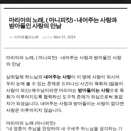
Sketchbook5, 스케치북5
Sketchbook5, 스케치북5
마리아의 노래, ( 마니피캇) - 내어주는 사랑과
받아들인 사랑의 만남
이마르첼리노M
May 31, 2024
by
posted
, (
) -
Sketchbook5, 스케치북5
Sketchbook5, 스케치북5
마리아의 노래
마니피캇
내어주는 사랑과 받아들인 사랑
의 만남
삼위일체 하느님의
내어주는 사랑
이 이 땅에 사람이 되시어
(
우리 눈에 볼 수 있는 존재로 드러나신 사건이 육화의
말씀이
)
사람이 되신
예수님이라면 마리아는
받아들이는 사랑
으로 육
화가 이루어지도록 협력하신 도구적 존재가 되심으로써 동업
.
자가 되셨습니다
내어주는 사랑과 받아들이는 사랑이 없다면
.
사랑은 이루어지지 않습니다
마리아의 노래
(
마니피캇
)
"
내 영혼이 주님을 찬양하며 내 구세주 하느님을 생각하는 기