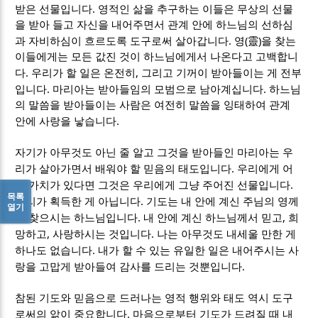
.
받은 선물입니다
영적인 삶을 추구하는 이들은 무상의 선물
을 받아 들고 자신을 내어주면서 관계 안에 하느님의 선하심
.
(
)
과 자비하심이 흐르도록 도구로써 살아갑니다
영
靈
을 찾는
이들에게는 모든 값진 것이 하느님에게서 나온다고 고백합니
.
,
다
우리가 할 일은 온전히
그리고 기꺼이 받아들이는 게 전부
.
.
입니다
마리아는 받아들임의 모범으로 남아계십니다
하느님
의 말씀을 받아들이는 사람은 여전히 말씀을 잉태하여 관계
.
안에 사랑을 낳습니다
자기가 아무것도 아닌 줄 알고 그것을 받아들인 마리아는 우
.
리가 살아가면서 배워야 할 믿음의 태도입니다
우리에게 어
.
떤 가치가 있다면 그것은 우리에게 그냥 주어진 선물입니다
목록
.
우리가 획득한 게 아닙니다
기도는 내 안에 계신 주님의 영께
열기
.
,
서 찾으시는 하느님입니다
내 안에 계신 하느님께서 믿고
희
,
.
망하고
사랑하시는 것입니다
나는 아무것도 내세울 만한 게
.
하나도 없습니다
내가 할 수 있는 유일한 일은 내어주시는 사
.
랑을 고맙게 받아들여 감사를 드리는 것뿐입니다
참된 기도와 믿음으로 드러나는 영적 행위와 태도 역시 도구
.
로써의 앎이 중요합니다
마음으로부터 기도가 드려질 때 내