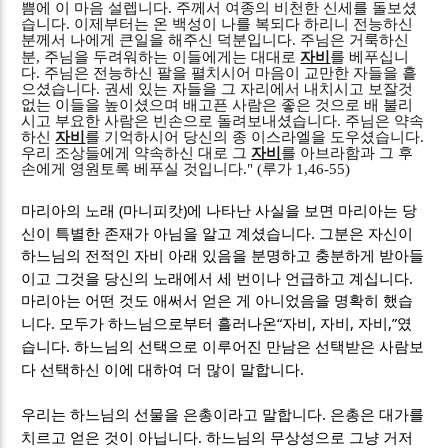
쁨에 이 마음 설렙니다
.
주께서 여종의 비천한 신세를 돌보셨
습니다
.
이제부터는 온 백성이 나를 복되다 하리니 전능하신
분께서 나에게 큰일을 해주신 덕분입니다
.
주님은 거룩하신
분
,
주님을 두려워하는 이들에게는 대대로
자비
를 베푸십니
다
.
주님은 전능하신 팔을 펼치시어 마음이 교만한 자들을 흩
으셨습니다
.
권세 있는 자들을 그 자리에서 내치시고 보잘것
없는 이들을 높이셨으며 배고픈 사람은 좋은 것으로 배 불리
시고 부요한 사람은 빈손으로 돌려보내셨습니다
.
주님은 약속
하신
자비
를 기억하시어 당신의 종 이스라엘을 도우셨습니다
.
우리 조상들에게 약속하신 대로 그
자비
를 아브라함과 그 후
손에게 영원토록 베푸실 것입니다
." (
루가
1,46-55)
(
)
마리아의 노래
마니피캇
에 나타난 사실을 보면 마리아는 당
.
신이 특별한 존재가 아님을 알고 계셨습니다
그분은 자신이
하느님의 전적인 자비 아래 있음을 분명하고 충분하게 받아들
.
이고 그것을 당신의 노래에서 세 번이나 언급하고 계십니다
마리아는 어떤 것도 애써서 얻은 게 아니었음을 명확히 했습
.
“
,
,
,”
니다
모두가 하느님으로부터 흘러나온
자비
자비
자비
였
.
습니다
하느님의 선택으로 이루어진 만남은 선택받은 사람보
.
다 선택하신 이에 대하여 더 많이 말합니다
.
우리는 하느님의 선물을 은총이라고 말합니다
은총은 대가를
.
치르고 얻은 것이 아닙니다
하느님의 무상성으로 그냥 거저