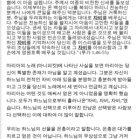
쁨에 이 마음 설렙니다
.
주께서 여종의 비천한 신세를 돌보셨
습니다
.
이제부터는 온 백성이 나를 복되다 하리니 전능하신
분께서 나에게 큰일을 해주신 덕분입니다
.
주님은 거룩하신
분
,
주님을 두려워하는 이들에게는 대대로
자비
를 베푸십니
다
.
주님은 전능하신 팔을 펼치시어 마음이 교만한 자들을 흩
으셨습니다
.
권세 있는 자들을 그 자리에서 내치시고 보잘것
없는 이들을 높이셨으며 배고픈 사람은 좋은 것으로 배 불리
시고 부요한 사람은 빈손으로 돌려보내셨습니다
.
주님은 약속
하신
자비
를 기억하시어 당신의 종 이스라엘을 도우셨습니다
.
우리 조상들에게 약속하신 대로 그
자비
를 아브라함과 그 후
손에게 영원토록 베푸실 것입니다
." (
루가
1,46-55)
(
)
마리아의 노래
마니피캇
에 나타난 사실을 보면 마리아는 당
.
신이 특별한 존재가 아님을 알고 계셨습니다
그분은 자신이
하느님의 전적인 자비 아래 있음을 분명하고 충분하게 받아들
.
이고 그것을 당신의 노래에서 세 번이나 언급하고 계십니다
마리아는 어떤 것도 애써서 얻은 게 아니었음을 명확히 했습
.
“
,
,
,”
니다
모두가 하느님으로부터 흘러나온
자비
자비
자비
였
.
습니다
하느님의 선택으로 이루어진 만남은 선택받은 사람보
.
다 선택하신 이에 대하여 더 많이 말합니다
.
우리는 하느님의 선물을 은총이라고 말합니다
은총은 대가를
.
치르고 얻은 것이 아닙니다
하느님의 무상성으로 그냥 거저