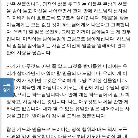
.
받은 선물입니다
영적인 삶을 추구하는 이들은 무상의 선물
을 받아 들고 자신을 내어주면서 관계 안에 하느님의 선하심
.
(
)
과 자비하심이 흐르도록 도구로써 살아갑니다
영
靈
을 찾는
이들에게는 모든 값진 것이 하느님에게서 나온다고 고백합니
.
,
다
우리가 할 일은 온전히
그리고 기꺼이 받아들이는 게 전부
.
.
입니다
마리아는 받아들임의 모범으로 남아계십니다
하느님
의 말씀을 받아들이는 사람은 여전히 말씀을 잉태하여 관계
.
안에 사랑을 낳습니다
자기가 아무것도 아닌 줄 알고 그것을 받아들인 마리아는 우
.
리가 살아가면서 배워야 할 믿음의 태도입니다
우리에게 어
.
떤 가치가 있다면 그것은 우리에게 그냥 주어진 선물입니다
목록
.
우리가 획득한 게 아닙니다
기도는 내 안에 계신 주님의 영께
열기
.
,
서 찾으시는 하느님입니다
내 안에 계신 하느님께서 믿고
희
,
.
망하고
사랑하시는 것입니다
나는 아무것도 내세울 만한 게
.
하나도 없습니다
내가 할 수 있는 유일한 일은 내어주시는 사
.
랑을 고맙게 받아들여 감사를 드리는 것뿐입니다
참된 기도와 믿음으로 드러나는 영적 행위와 태도 역시 도구
.
로써의 앎이 중요합니다
마음으로부터 기도가 드려질 때 내