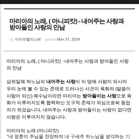
Sketchbook5, 스케치북5
Sketchbook5, 스케치북5
마리아의 노래, ( 마니피캇) - 내어주는 사랑과
받아들인 사랑의 만남
이마르첼리노M
May 31, 2024
by
posted
, (
) -
Sketchbook5, 스케치북5
Sketchbook5, 스케치북5
마리아의 노래
마니피캇
내어주는 사랑과 받아들인 사랑
의 만남
삼위일체 하느님의
내어주는 사랑
이 이 땅에 사람이 되시어
(
우리 눈에 볼 수 있는 존재로 드러나신 사건이 육화의
말씀이
)
사람이 되신
예수님이라면 마리아는
받아들이는 사랑
으로 육
화가 이루어지도록 협력하신 도구적 존재가 되심으로써 동업
.
자가 되셨습니다
내어주는 사랑과 받아들이는 사랑이 없다면
.
사랑은 이루어지지 않습니다
마리아의 노래
(
마니피캇
)
"
내 영혼이 주님을 찬양하며 내 구세주 하느님을 생각하는 기