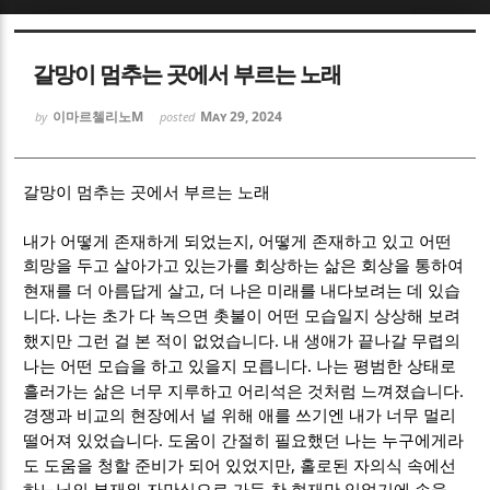
Sketchbook5, 스케치북5
Sketchbook5, 스케치북5
갈망이 멈추는 곳에서 부르는 노래
이마르첼리노M
May 29, 2024
by
posted
갈망이 멈추는 곳에서 부르는 노래
Sketchbook5, 스케치북5
Sketchbook5, 스케치북5
,
내가 어떻게 존재하게 되었는지
어떻게 존재하고 있고 어떤
희망을 두고 살아가고 있는가를 회상하는 삶은 회상을 통하여
,
현재를 더 아름답게 살고
더 나은 미래를 내다보려는 데 있습
.
니다
나는 초가 다 녹으면 촛불이 어떤 모습일지 상상해 보려
.
했지만 그런 걸 본 적이 없었습니다
내 생애가 끝나갈 무렵의
.
나는 어떤 모습을 하고 있을지 모릅니다
나는 평범한 상태로
.
흘러가는 삶은 너무 지루하고 어리석은 것처럼 느껴졌습니다
경쟁과 비교의 현장에서 널 위해 애를 쓰기엔 내가 너무 멀리
.
떨어져 있었습니다
도움이 간절히 필요했던 나는 누구에게라
,
도 도움을 청할 준비가 되어 있었지만
홀로된 자의식 속에선
하느님의 부재와 자만심으로 가득 찬 현재만 있었기에 손을