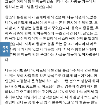
.
그들은 장점이 많은 이들이었습니다
나는 사람들 가운데서
.
일하시는 하느님을 만났습니다
창조의 손길로 내가 존재하게 되었을 때 나는 낙원에 있었습
.
,
니다
삼위일체 하느님이 베푸시는 혼인 잔치에 선택받고
초
,
.
,
대받고
사랑받는 경험을 안겨 주었습니다
유혹과 황홀함
추
,
,
락과 상승의 반복
받아들여짐과 무조건적인 용서
끝없는 그
리움과 갈수록 깊어지는 친밀함이 성스러움의 신비를 일깨워
.
주었습니다
지옥과 형벌로 겁을 주는 종교가 아니라 내어주
목록
.
는 사랑이 거기에 있었기 때문입니다
지옥과 형벌은 낙원에
열기
서 추방된 이들이 만든 종교라는 사실을 뒤늦게 알아차렸습니
.
다
.
나는 생각했습니다
하느님이 인간을 붙잡아주셔서 안전함을
?
느끼는 것이 사람들을 같은 방식으로 대하게 하는가
아니면
인간의 다정함과 온유함이 하느님도 그런 분으로 상상하게 하
?
는가
진짜로 중요한 건 하느님이 인간 영혼과 친밀해지기를
.
바라시고 추구하신다는 것이었습니다
이것이 하느님께서 감
.
추어두셨던 비밀이라고 생각했습니다
나의 갈망과 하느님의
갈망이 만나는 곳에 주님 영의 현존이 있고 영의 현존은 친밀