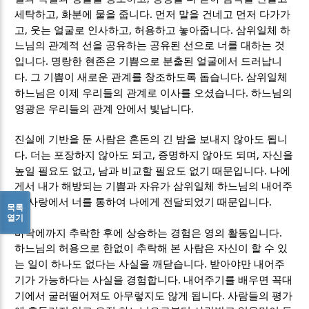
,
.
세탁하고
화분에 물을 줍니다
먼저 말을 건네고 먼저 다가가
,
,
.
고
웃는 얼굴로 인사하고
허용하고 놓아줍니다
삼위일체 하
느님의 관계적 선을 공유하는 공유된 선으로 너를 대하는 것
.
입니다
명랑한 현존은 기쁨으로 분출된 얼굴에서 드러납니
.
.
다
그 기쁨이 새로운 관계를 창조하도록 돕습니다
삼위일체
.
하느님은 이제 우리들의 관계로 이사를 오셨습니다
하느님의
.
영광은 우리들의 관계 안에서 빛납니다
진실에 기반을 둔 사람은 혼돈의 긴 밤을 보내지 않아도 됩니
.
,
,
다
더는 포장하지 않아도 되고
증명하지 않아도 되며
자신을
,
.
높일 필요도 없고
남과 비교할 필요도 없기 때문입니다
나에
게서 내가 해방되는 기쁨과 자유가 삼위일체 하느님의 내어주
.
는 사랑에서 너를 통하여 나에게 전달되었기 때문입니다
목록
열기
.
바닥에까지 추락한 후에 상승하는 경험은 영의 활동입니다
하느님의 허용으로 한없이 추락해 본 사람은 자신이 할 수 있
.
는 일이 하나도 없다는 사실을 깨닫습니다
받아야만 내어주
.
기가 가능하다는 사실을 경험합니다
내어주기를 배우면 꼭대
.
기에서 굴러떨어져도 아무렇지도 않게 됩니다
사람들의 평가