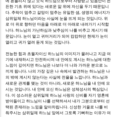
에 흔들리지 않고 오직 하느님으로부터 사랑받고 있음만이 든
든한 기초 위에 있다는 새로운 앎 위에 자신을 두기 때문입니
.
,
다
추락이 멈추고 갈망이 멈추는 유일한 샘
생명의 에너지가
.
삼위일체 하느님이라는 사실에 눈을 뜨게 되는 것입니다
위
로 더 위로 향하던 마음을 아래로 더 아래로 내려가기 시작합
.
니다
하느님의 가난하심과 낮추심이 나를 비추고 계시기 때
.
문입니다
눈이 멀고 귀머거리가 되어 캄캄하던 현재가 눈이
.
열리고 귀가 열려 듣게 되는 것입니다
전능한 힘과 초월자이신 하느님의 이미지가 물러나고 지금 여
기에 내재하시고 안전하시며 내 안에도 계시는 하느님에 대한
느낌이 깊어지면 하느님은 나보다 더 나와 가까운 분으로 느
.
끼게 됩니다
나의 가장 깊은 나 속에서 발견하는 하느님은 나
.
의 밖에 계시지 않는다는 사실에 전율을 느낍니다
하느님과
,
새로운 관계를 맺는 것이 아니라
새로운 하느님을 내 안에 모
.
시는 것입니다
내 안에 모신 하느님은 성체성사의 핵심입니
.
다
이 성스러운 삼위일체 하느님 사랑의 신비를 자기 영혼에
받아들이고 하느님이 나를 선택하셔서 내가 그분으로부터 선
.
택된 존재라는 느낌을 알아차립니다
신성한 거울로 나를 비
춰주시는 삼위일체 하느님 앞에서 그토록 기뻐하는 이유가 여