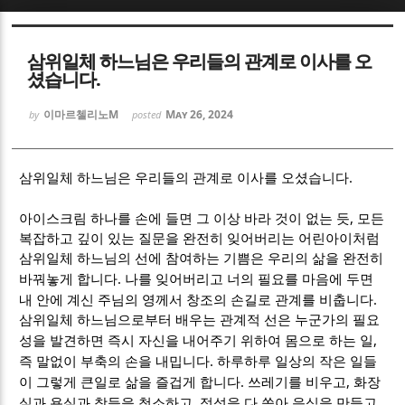
Sketchbook5, 스케치북5
Sketchbook5, 스케치북5
삼위일체 하느님은 우리들의 관계로 이사를 오
셨습니다.
이마르첼리노M
May 26, 2024
by
posted
.
Sketchbook5, 스케치북5
Sketchbook5, 스케치북5
삼위일체 하느님은 우리들의 관계로 이사를 오셨습니다
,
아이스크림 하나를 손에 들면 그 이상 바라 것이 없는 듯
모든
복잡하고 깊이 있는 질문을 완전히 잊어버리는 어린아이처럼
삼위일체 하느님의 선에 참여하는 기쁨은 우리의 삶을 완전히
.
바꿔놓게 합니다
나를 잊어버리고 너의 필요를 마음에 두면
.
내 안에 계신 주님의 영께서 창조의 손길로 관계를 비춥니다
삼위일체 하느님으로부터 배우는 관계적 선은 누군가의 필요
,
성을 발견하면 즉시 자신을 내어주기 위하여 몸으로 하는 일
.
즉 말없이 부축의 손을 내밉니다
하루하루 일상의 작은 일들
.
,
이 그렇게 큰일로 삶을 즐겁게 합니다
쓰레기를 비우고
화장
,
실과 욕실과 창들을 청소하고
정성을 다 쏟아 음식을 만들고