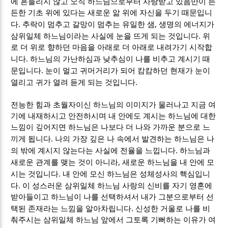
에 흔들리지 않고 오직 하느님으로부터 사랑받고 있음만이 든
든한 기초 위에 있다는 새로운 앎 위에 자신을 두기 때문입니
.
,
다
추락이 멈추고 갈망이 멈추는 유일한 샘
생명의 에너지가
.
삼위일체 하느님이라는 사실에 눈을 뜨게 되는 것입니다
위
로 더 위로 향하던 마음을 아래로 더 아래로 내려가기 시작합
.
니다
하느님의 가난하심과 낮추심이 나를 비추고 계시기 때
.
문입니다
눈이 멀고 귀머거리가 되어 캄캄하던 현재가 눈이
.
열리고 귀가 열려 듣게 되는 것입니다
전능한 힘과 초월자이신 하느님의 이미지가 물러나고 지금 여
기에 내재하시고 안전하시며 내 안에도 계시는 하느님에 대한
느낌이 깊어지면 하느님은 나보다 더 나와 가까운 분으로 느
.
끼게 됩니다
나의 가장 깊은 나 속에서 발견하는 하느님은 나
.
의 밖에 계시지 않는다는 사실에 전율을 느낍니다
하느님과
,
새로운 관계를 맺는 것이 아니라
새로운 하느님을 내 안에 모
.
시는 것입니다
내 안에 모신 하느님은 성체성사의 핵심입니
.
다
이 성스러운 삼위일체 하느님 사랑의 신비를 자기 영혼에
받아들이고 하느님이 나를 선택하셔서 내가 그분으로부터 선
.
택된 존재라는 느낌을 알아차립니다
신성한 거울로 나를 비
춰주시는 삼위일체 하느님 앞에서 그토록 기뻐하는 이유가 여