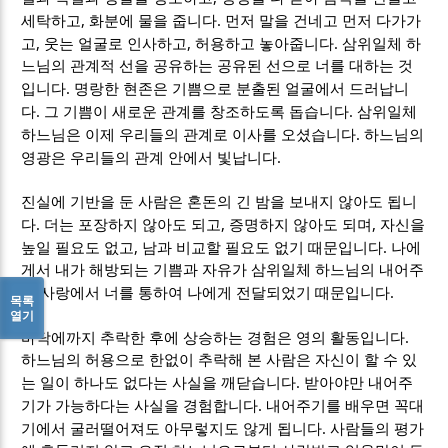
,
.
세탁하고
화분에 물을 줍니다
먼저 말을 건네고 먼저 다가가
,
,
.
고
웃는 얼굴로 인사하고
허용하고 놓아줍니다
삼위일체 하
느님의 관계적 선을 공유하는 공유된 선으로 너를 대하는 것
.
입니다
명랑한 현존은 기쁨으로 분출된 얼굴에서 드러납니
.
.
다
그 기쁨이 새로운 관계를 창조하도록 돕습니다
삼위일체
.
하느님은 이제 우리들의 관계로 이사를 오셨습니다
하느님의
.
영광은 우리들의 관계 안에서 빛납니다
진실에 기반을 둔 사람은 혼돈의 긴 밤을 보내지 않아도 됩니
.
,
,
다
더는 포장하지 않아도 되고
증명하지 않아도 되며
자신을
,
.
높일 필요도 없고
남과 비교할 필요도 없기 때문입니다
나에
게서 내가 해방되는 기쁨과 자유가 삼위일체 하느님의 내어주
.
는 사랑에서 너를 통하여 나에게 전달되었기 때문입니다
목록
열기
.
바닥에까지 추락한 후에 상승하는 경험은 영의 활동입니다
하느님의 허용으로 한없이 추락해 본 사람은 자신이 할 수 있
.
는 일이 하나도 없다는 사실을 깨닫습니다
받아야만 내어주
.
기가 가능하다는 사실을 경험합니다
내어주기를 배우면 꼭대
.
기에서 굴러떨어져도 아무렇지도 않게 됩니다
사람들의 평가