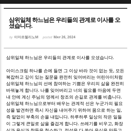
Sketchbook5, 스케치북5
Sketchbook5, 스케치북5
삼위일체 하느님은 우리들의 관계로 이사를 오
셨습니다.
이마르첼리노M
May 26, 2024
by
posted
.
Sketchbook5, 스케치북5
Sketchbook5, 스케치북5
삼위일체 하느님은 우리들의 관계로 이사를 오셨습니다
,
아이스크림 하나를 손에 들면 그 이상 바라 것이 없는 듯
모든
복잡하고 깊이 있는 질문을 완전히 잊어버리는 어린아이처럼
삼위일체 하느님의 선에 참여하는 기쁨은 우리의 삶을 완전히
.
바꿔놓게 합니다
나를 잊어버리고 너의 필요를 마음에 두면
.
내 안에 계신 주님의 영께서 창조의 손길로 관계를 비춥니다
삼위일체 하느님으로부터 배우는 관계적 선은 누군가의 필요
,
성을 발견하면 즉시 자신을 내어주기 위하여 몸으로 하는 일
.
즉 말없이 부축의 손을 내밉니다
하루하루 일상의 작은 일들
.
,
이 그렇게 큰일로 삶을 즐겁게 합니다
쓰레기를 비우고
화장
,
실과 욕실과 창들을 청소하고
정성을 다 쏟아 음식을 만들고