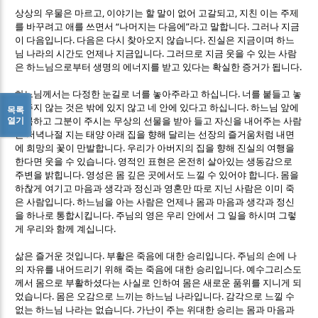
,
,
상상의 우물은 마르고
이야기는 할 말이 없어 고갈되고
지친 이는 주제
“
”
.
를 바꾸려고 애를 쓰면서
나머지는 다음에
라고 말합니다
그러나 지금
.
.
이 다음입니다
다음은 다시 찾아오지 않습니다
진실은 지금이며 하느
.
님 나라의 시간도 언제나 지금입니다
그러므로 지금 웃을 수 있는 사람
.
은 하느님으로부터 생명의 에너지를 받고 있다는 확실한 증거가 됩니다
.
하느님께서는 다정한 눈길로 너를 놓아주라고 하십니다
너를 붙들고 놓
.
아주지 않는 것은 밖에 있지 않고 네 안에 있다고 하십니다
하느님 앞에
목록
열기
굴복하고 그분이 주시는 무상의 선물을 받아 들고 자신을 내어주는 사람
은 저녁나절 지는 태양 아래 집을 향해 달리는 선장의 즐거움처럼 내면
.
에 희망의 꽃이 만발합니다
우리가 아버지의 집을 향해 진실의 여행을
.
한다면 웃을 수 있습니다
영적인 표현은 온전히 살아있는 생동감으로
.
.
주변을 밝힙니다
영성은 몸 깊은 곳에서도 느낄 수 있어야 합니다
몸을
하찮게 여기고 마음과 생각과 정신과 영혼만 따로 지닌 사람은 이미 죽
.
은 사람입니다
하느님을 아는 사람은 언제나 몸과 마음과 생각과 정신
.
을 하나로 통합시킵니다
주님의 영은 우리 안에서 그 일을 하시며 그렇
.
게 우리와 함께 계십니다
.
.
삶은 즐거운 것입니다
부활은 죽음에 대한 승리입니다
주님의 손에 나
.
의 자유를 내어드리기 위해 죽는 죽음에 대한 승리입니다
예수그리스도
께서 몸으로 부활하셨다는 사실로 인하여 몸은 새로운 품위를 지니게 되
.
.
었습니다
몸은 오감으로 느끼는 하느님 나라입니다
감각으로 느낄 수
.
없는 하느님 나라는 없습니다
가난이 주는 위대한 승리는 몸과 마음과