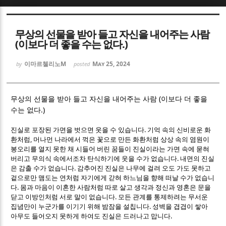
Sketchbook5, 스케치북5
Sketchbook5, 스케치북5
무상의 선물을 받아 들고 자신을 내어주는 사람
(이보다 더 좋을 수는 없다.)
이마르첼리노M
May 25, 2024
by
posted
(
Sketchbook5, 스케치북5
Sketchbook5, 스케치북5
무상의 선물을 받아 들고 자신을 내어주는 사람
이보다 더 좋을
.)
수는 없다
.
진실로 포장된 가면을 벗으면 웃을 수 있습니다
기억 속의 신비로운 화
,
환처럼
머나먼 나라에서 꺽은 꽃으로 만든 화환처럼 상상 속의 염원이
봉오리를 열지 못한 채 시들어 버린 꿈들이 진실이라는 가면 속에 묻혀
.
버리고 무의식 속에서조차 탄식하기에 웃을 수가 없습니다
내면의 진실
.
은 감출 수가 없습니다
감추어진 진실은 나무에 걸려 오도 가도 못하고
겉으로만 맴도는 연처럼 자기에게 갇혀 하느님을 향해 떠날 수가 없습니
.
다
몸과 마음이 이혼한 사람처럼 따로 살고 생각과 정신과 영혼은 문을
.
닫고 이방인처럼 서로 말이 없습니다
모든 관계를 통제하려는 무서운
.
집념만이 누군가를 이기기 위해 밤잠을 설칩니다
성벽을 겹겹이 쌓아
.
아무도 들어오지 못하게 하여도 진실은 드러나고 맙니다