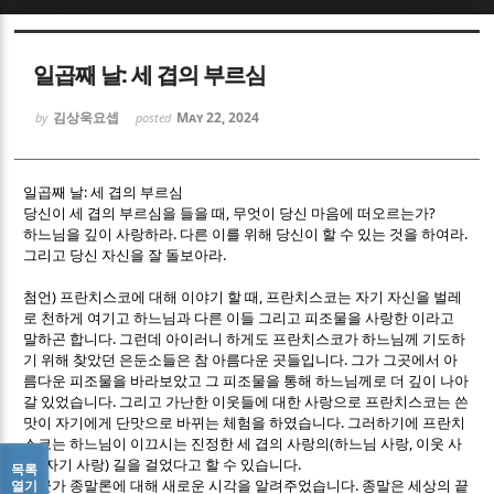
Sketchbook5, 스케치북5
Sketchbook5, 스케치북5
일곱째 날: 세 겹의 부르심
김상욱요셉
May 22, 2024
by
posted
:
일곱째 날
세 겹의 부르심
,
?
당신이 세 겹의 부르심을 들을 때
무엇이 당신 마음에 떠오르는가
Sketchbook5, 스케치북5
Sketchbook5, 스케치북5
.
.
하느님을 깊이 사랑하라
다른 이를 위해 당신이 할 수 있는 것을 하여라
.
그리고 당신 자신을 잘 돌보아라
)
,
첨언
프란치스코에 대해 이야기 할 때
프란치스코는 자기 자신을 벌레
로 천하게 여기고 하느님과 다른 이들 그리고 피조물을 사랑한 이라고
.
말하곤 합니다
그런데 아이러니 하게도 프란치스코가 하느님께 기도하
.
기 위해 찾았던 은둔소들은 참 아름다운 곳들입니다
그가 그곳에서 아
름다운 피조물을 바라보았고 그 피조물을 통해 하느님께로 더 깊이 나아
.
갈 있었습니다
그리고 가난한 이웃들에 대한 사랑으로 프란치스코는 쓴
.
맛이 자기에게 단맛으로 바뀌는 체험을 하였습니다
그러하기에 프란치
(
,
스코는 하느님이 이끄시는 진정한 세 겹의 사랑의
하느님 사랑
이웃 사
,
)
.
랑
자기 사랑
길을 걸었다고 할 수 있습니다
목록
.
열기
누군가 종말론에 대해 새로운 시각을 알려주었습니다
종말은 세상의 끝