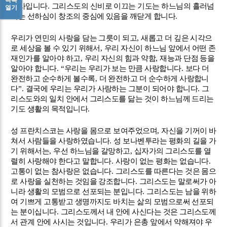
성사입니다
.
그리스도의 신비로 이끄는 기도는 하느님의 흘러넘
열기
치는 선하심이 창조의 중심에 있음을 깨닫게 합니다
.
우리가 연민의 사랑을 담는 그릇이 되고
,
새롭고 더 깊은 시각으
로 세상을 볼 수 있기 위해서
,
우리 자신이 하느님 앞에서 어떤 존
재인가를 알아야 하고
,
우리 자신의 힘과 약함
,
재능과 단점 등을
알아야 합니다
. “
우리는 우리가 보는 만큼 사랑합니다
.
보다 더
완전하고 순수하게 볼수록
,
더 완전하고 더 순수하게 사랑합니
다
”.
결국에 우리는 우리가 사랑하는 그분이 되어야 합니다
.
그
리스도와의 일치 안에서 그리스도를 닮는 것이 하느님께 드리는
기도 생활의 목적입니다
.
성 프란치스코는 사랑을 몸으로 보여주었으며
,
자신을 기꺼이 바
쳐서 사람들을 사랑하였습니다
.
성 보나벤투라는 평화의 길을 가
기 위해서는
,
우선 하느님을 갈망하고
,
십자가의 그리스도를 열
렬히 사랑해야 한다고 말합니다
.
사랑이 없는 평화는 없습니다
.
고통이 없는 참사랑은 없습니다
.
그리스도를 따른다는 것은 몸으
로 사랑을 실천하는 것임을 강조합니다
.
그리스도는 말로써가 아
니라 생활의 모범으로 선포되는 분입니다
.
그리스도는 남을 위하
여 기쁘게 고통받고 생명까지도 바치는 삶의 모범으로써 선포되
는 분이십니다
.
그리스도께서 내 안에 사신다는 것은 그리스도께
서 관계 안에 사시는 것입니다
.
우리가 은총 앞에서 약해져야 우