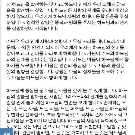
의 하느님을 발견하는 것이고
,
하느님 안에서 우리 실체의 참모
습을 발견하는 것입니다
.
하느님은 사랑의 관계를 우리에게 강요
하지 않으시고 우리에게 하느님 사랑의 초대에 응할 은총을 주실
뿐입니다
.
영적인 갈망은 행복과 평화를 주시는 하느님과의 관계
를 갈망하면서 시작됩니다
.
가난은 우리 안에 사랑과 성령이 머무실 자리를 내어 드리기 때
문에
,
나약한 인간이 되시어 우리에게 오시는 하느님의 신비를
알아보고 그 신비를 바라보게 허락합니다
.
가난이 기도와 하느님
과의 관계를 열어주는 열쇠입니다
.
기도는 마음이 하느님께로 향
하기를 요구합니다
.
마음은 인간의 중심입니다
.
마음의 중심은
삶의 방향을 결정합니다
.
성령은 마음의 상처들을 치료해 주고
그 마음을 하느님께로 향하게 합니다
.
하느님께 중심을 둔 마음은 사물을 깊이 볼 수 있게 합니다
.
하느
님의 말씀을 받아들인 사람은 그리스도와의 관계를 심화시켜서
일상 안에 숨어 계신 하느님의 현존을 보게 합니다
.
존재하는 모
든 것
,
모든 사람
,
모든 식물
,
모든 피조물
,
모든 사물은 하느님의
무한하신 선하심으로부터 창조되었고
,
각자의 존재 자체로써 그
선하심을 표현하기 때문입니다
.
하느님의 사랑이 육화되었으므
로
,
모든 것은 어떤 면으로나 그리스도를 표현한다고 말할 수 있
습니다
.
간단히 말하면
,
모든 것은 거룩하고 모든 것은 하느님의
목록