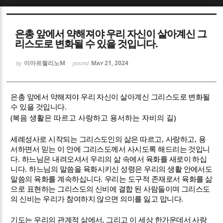
Sketchbook5, 스케치북5
Sketchbook5, 스케치북5
은총 앞에서 약해져야 우리 자신이 살아계신 그
리스도로 변화될 수 있을 것입니다.
이마르첼리노M
May 21, 2024
by
posted
은총 앞에서 약해져야 우리 자신이 살아계신 그리스도로 변화될
Sketchbook5, 스케치북5
Sketchbook5, 스케치북5
수 있을 것입니다
.
(
)
복음 생활은 따르고 사랑하고 용서하는 자비의 길
세례성사로 시작되는 그리스도인의 삶은
따르고
,
사랑하고
,
용
서하면서
믿는 이 안에 그리스도께서 사시도록 해드리는 것입니
다
.
하느님은 내려오셔서 우리의 삶 속에서 육화를 새로이 하십
니다
.
하느님의 말씀을 육화시키신 성령은 우리의 생활 안에서도
말씀의 육화를 계속하십니다
.
우리는 도구적 존재로서 육화를 삶
으로 표현하는 그리스도의 신비에 결합 된 사람들이며 그리스도
의 신비는 우리가 참여하지 않으면 의미를 잃고 맙니다
.
기도는 우리의 관계적 삶에서
,
그리고 이 세상 한가운데서 사랑