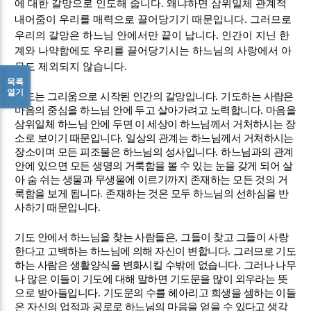
.
에 대한 갈망으로 인도해 줍니다
왜냐하면 삼위일체 관계적
.
내어줌이 우리를 매력으로 끌어당기기 때문입니다
그러므로
.
우리의 갈망은 하느님 안에서만 끝이 납니다
인간이 지닌 한
계와 나약함에도 우리를 끌어당기시는 하느님의 사랑에서 아
.
무도 제외되지 않습니다
목록
열기
기도는 그리움으로 시작된 인간의 갈망입니다
.
기도하는 사람은
마음의 중심을 하느님 안에 두고 살아가려고 노력합니다
.
마음을
삼위일체 하느님 안에 두면 이 세상이 하느님께서 거처하시는 장
소로 보이기 때문입니다
.
일상의 관계는 하느님께서 거처하시는
장소이며 모든 피조물은 하느님의 성사입니다
.
하느님과의 관계
안에 있으면 모든 생명의 거룩함을 볼 수 있는 눈을 갖게 되어 살
아 숨 쉬는 생물과 무생물에 이르기까지 존재하는 모든 것의 거
룩함을 보게 됩니다
.
존재하는 것은 모두 하느님의 선하심을 반
사하기 때문입니다
.
기도 안에서 하느님을 찾는 사람들은
,
그들이 찾고 그들이 사랑
한다고 고백하는 하느님에 의해 자신이 변합니다
.
그러므로 기도
하는 사람은 생활양식을 변화시킬 수밖에 없습니다
.
그러나 나무
나 많은 이들이 기도에 대해 말하면 기도문을 많이 외우라는 뜻
으로 받아들입니다
.
기도문의 수를 헤아리고 희생을 셈하는 이들
은 자신의 업적과 공로로 하느님의 마음을 얻을 수 있다고 생각