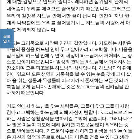
.
에 대한 갈망으로 인도해 줍니다
왜냐하면 삼위일체 관계적
.
내어줌이 우리를 매력으로 끌어당기기 때문입니다
그러므로
.
우리의 갈망은 하느님 안에서만 끝이 납니다
인간이 지닌 한
계와 나약함에도 우리를 끌어당기시는 하느님의 사랑에서 아
.
무도 제외되지 않습니다
목록
열기
기도는 그리움으로 시작된 인간의 갈망입니다
.
기도하는 사람은
마음의 중심을 하느님 안에 두고 살아가려고 노력합니다
.
마음을
삼위일체 하느님 안에 두면 이 세상이 하느님께서 거처하시는 장
소로 보이기 때문입니다
.
일상의 관계는 하느님께서 거처하시는
장소이며 모든 피조물은 하느님의 성사입니다
.
하느님과의 관계
안에 있으면 모든 생명의 거룩함을 볼 수 있는 눈을 갖게 되어 살
아 숨 쉬는 생물과 무생물에 이르기까지 존재하는 모든 것의 거
룩함을 보게 됩니다
.
존재하는 것은 모두 하느님의 선하심을 반
사하기 때문입니다
.
기도 안에서 하느님을 찾는 사람들은
,
그들이 찾고 그들이 사랑
한다고 고백하는 하느님에 의해 자신이 변합니다
.
그러므로 기도
하는 사람은 생활양식을 변화시킬 수밖에 없습니다
.
그러나 나무
나 많은 이들이 기도에 대해 말하면 기도문을 많이 외우라는 뜻
으로 받아들입니다
.
기도문의 수를 헤아리고 희생을 셈하는 이들
은 자신의 업적과 공로로 하느님의 마음을 얻을 수 있다고 생각