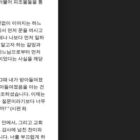
 더불어 피조물들을 통
끝없이 이어지는 하느
서 먼저 문을 여시고
제나 나보다 먼저 일하
 알고자 하는 갈망과
 하느님으로부터 먼저
님이었다는 사실을 깨닫
 그때 내가 받아들여졌
아들여졌음을 아는 건
.
창조하셨습니다
이제는
는 질문이라기보다 너무
? ” (
8)
이까
시편
,
 안에서
그리고 교회
,
감사에 넘친 찬미와
.
니다
너를 부끄럽게 하