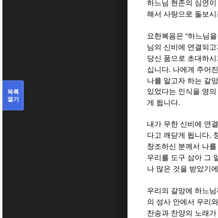
하느님 현존의 심연이
해서 사랑으로 돌보시
“
요한복음은
하느님을
님의 신비에 연결되고
당신 품으로 초대하시
.
십니다
나에게 주어진
나를 알고자 하는 갈망
목록
있었다는 인식을 영의
열기
.
게 됩니다
내가 무한 신비에 연
.
다고 깨닫게 됩니다
창조하신 분께서 나를
우리를 도구 삼아 그 
나 많은 것을 받았기에
우리의 갈망에 하느님
의 성사 안에서 우리
찬송과 찬양의 노래가