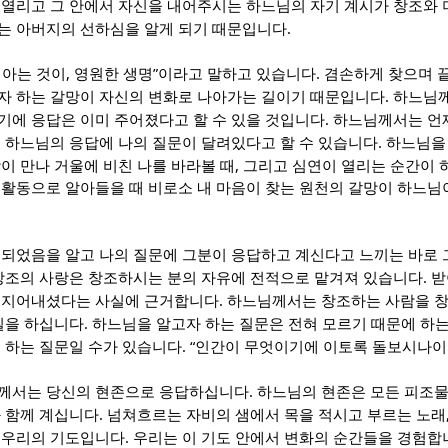
 열리고 그 안에서 자신을 내어주시는 하느님의 자기 계시가 창조와
.
는 아버지의 선하심을 알게 되기 때문입니다
,
”
.
 아는 것이
영원한 생명
이라고 말하고 있습니다
겸손하게 찾으며 
.
자 하는 갈망이 자신의 변화로 나아가는 길이기 때문입니다
하느님께
.
기에 응답은 이미 주어졌다고 할 수 있을 것입니다
하느님께서는 언
.
 하느님의 응답에 나의 질문이 달려있다고 할 수 있습니다
하느님을
,
이 만나 거울에 비친 나를 바라볼 때
그리고 심연이 열리는 순간이
 활동으로 알아들을 때 비로소 내 마음이 찾는 원천의 갈망이 하느
결되었음을 알고 나의 질문에 그분이 응답하고 계신다고 느끼는 바로
.
창조의 사랑은 창조하시는 분의 자유에 전적으로 맡겨져 있습니다
받
.
 지어내셨다는 사실에 근거합니다
하느님께서는 창조하는 사람을 
.
일을 하십니다
하느님을 알고자 하는 질문은 전혀 모르기 때문에 하
. “
 하는 질문일 수가 있습니다
인간이 무엇이기에 이토록 돌보시나
.
께서는 당신의 현존으로 응답하십니다
하느님의 현존은 모든 피조물
.
와 함께 계십니다
넘쳐흐르는 자비의 샘에서 목을 적시고 부르는 노래
.
 우리의 기도입니다
우리는 이 기도 안에서 변화의 순간들을 경험합