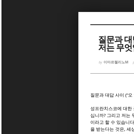
Sketchbook
Sketchbook
질문과 대
저는 무엇
이마르첼리노M
by
Sketchbook
Sketchbook
(“
질문과 대답 사이
오
성프란치스코에 대한 
?
십니까
그리고 저는
이라고 할 수 있습니
,
을 받는다는 것은
세