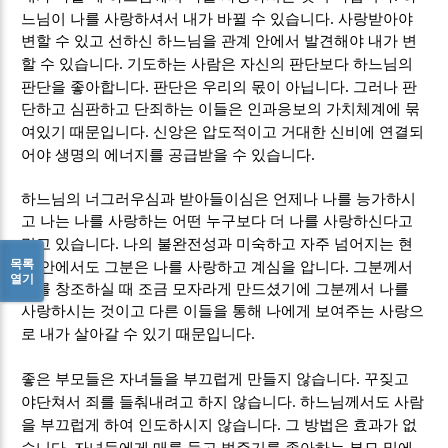
.
느님이 나를 사랑하셔서 내가 바뀔 수 있습니다
사랑받아야
변할 수 있고 선하신 하느님을 관계 안에서 발견해야 내가 변
.
할 수 있습니다
기도하는 사람은 자신의 판단보다 하느님의
.
.
판단을 좋아합니다
판단은 우리의 몫이 아닙니다
그러나 판
단하고 심판하고 단죄하는 이들은 인과응보의 가치체계에 묶
.
여있기 때문입니다
신앙은 압도적이고 거대한 신비에 연결되
.
어야 생명의 에너지를 공급받을 수 있습니다
하느님의 너그러우심과 받아들이심은 언제나 나를 능가하시
고 나는 나를 사랑하는 어떤 누구보다 더 나를 사랑하신다고
.
믿고 있습니다
나의 불완전성과 미숙하고 자주 넘어지는 현
목록
.
실 안에서도 그분은 나를 사랑하고 계심을 압니다
그분께서
열기
나를 창조하실 때 조금 모자라게 만드셨기에 그분께서 나를
사랑하시는 것이고 다른 이들을 통해 나에게 보여주는 사랑으
.
로 내가 살아갈 수 있기 때문입니다
.
좋은 부모들은 자녀들을 부끄럽게 만들지 않습니다
꾸짖고
.
야단쳐서 죄를 들춰내려고 하지 않습니다
하느님께서도 사람
.
을 부끄럽게 하여 인도하시지 않습니다
그 방법은 효과가 없
.
습니다
자녀들에게 매를 들고 벌주기를 좋아하는 부모 밑에